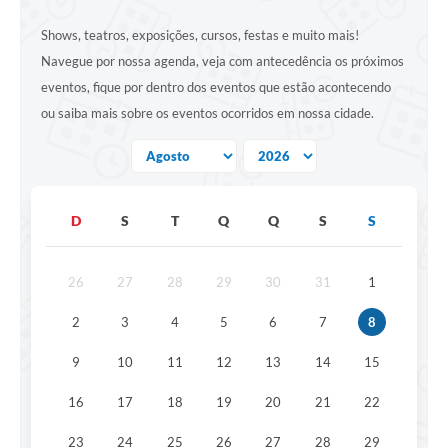
Shows, teatros, exposições, cursos, festas e muito mais!
Navegue por nossa agenda, veja com antecedência os próximos
eventos, fique por dentro dos eventos que estão acontecendo
ou saiba mais sobre os eventos ocorridos em nossa cidade.
D
S
T
Q
Q
S
S
26
27
28
29
30
31
1
2
3
4
5
6
7
8
9
10
11
12
13
14
15
16
17
18
19
20
21
22
23
24
25
26
27
28
29