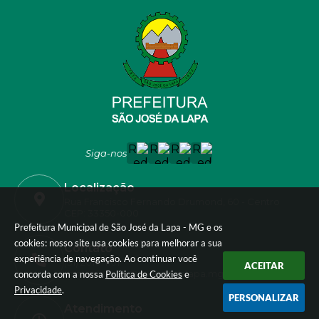
Siga-nos
Localização
Rua Francisco Fernando Drumond, 60 - Centro
CEP: 33350-000
Prefeitura Municipal de São José da Lapa - MG e os
cookies: nosso site usa cookies para melhorar a sua
Contato
experiência de navegação. Ao continuar você
(31) 2010-1101
ACEITAR
comunicacao@saojosedalapa.mg.gov.br
concorda com a nossa
Política de Cookies
e
Privacidade
.
PERSONALIZAR
Atendimento