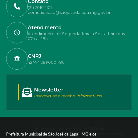
Contato
(31) 2010-1101
comunicacao@saojosedalapa.mg.gov.br
Atendimento
Atendimento de Segunda-feira a Sexta-feira das
07h as 18h
CNPJ
42.774.281/0001-80
Newsletter
Inscreva-se e receba informativos
Versão do Sistema:
3.5.3 - 19/06/2026
Prefeitura Municipal de São José da Lapa - MG e os
Portal atualizado em:
05/08/2026 17:55
Dados Abertos