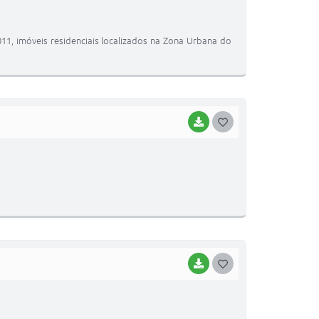
S
T
11, imóveis residenciais localizados na Zona Urbana do
E
I
BAIXAR
G
O
S
T
E
I
BAIXAR
G
O
S