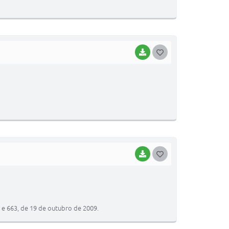
E
I
BAIXAR
G
O
S
T
E
I
BAIXAR
G
O
S
T
3 e 663, de 19 de outubro de 2009.
E