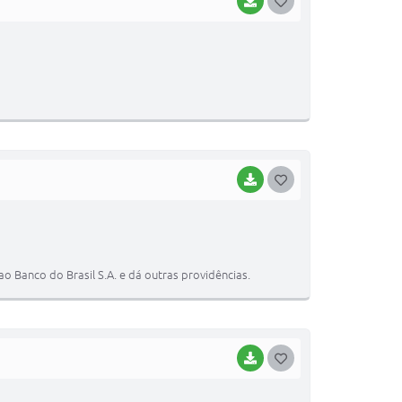
BAIXAR
G
O
S
T
E
I
BAIXAR
G
O
S
T
ao Banco do Brasil S.A. e dá outras providências.
E
I
BAIXAR
G
O