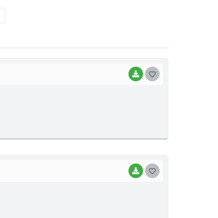
BAIXAR
G
O
S
T
E
I
BAIXAR
G
O
S
T