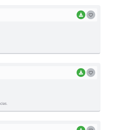
I
BAIXAR
G
O
S
T
E
I
BAIXAR
G
O
S
T
cias.
E
I