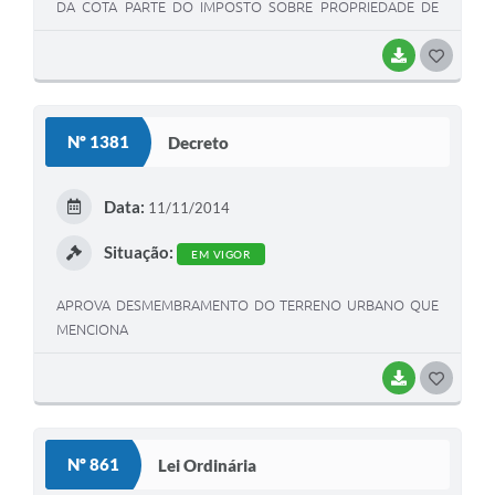
DA COTA PARTE DO IMPOSTO SOBRE PROPRIEDADE DE
VEÍCULOS AUTOMOTORES - IPVA,E DÁ OUTRAS
PROVIDÊNCIAS
BAIXAR
G
O
S
Nº 1381
Decreto
T
E
Data:
11/11/2014
I
Situação:
EM VIGOR
APROVA DESMEMBRAMENTO DO TERRENO URBANO QUE
MENCIONA
BAIXAR
G
O
S
Nº 861
Lei Ordinária
T