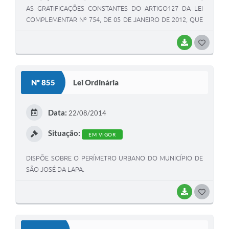
AS GRATIFICAÇÕES CONSTANTES DO ARTIGO127 DA LEI
COMPLEMENTAR Nº 754, DE 05 DE JANEIRO DE 2012, QUE
DISPÕES SOBRE O ESTATUTO DOS SERVIDORES PÚBLICOS
DO MUNICÍPIO DE SÃO JOSÉ DA LAPA.
BAIXAR
G
O
S
Nº 855
Lei Ordinária
T
E
Data:
22/08/2014
I
Situação:
EM VIGOR
DISPÕE SOBRE O PERÍMETRO URBANO DO MUNICÍPIO DE
SÃO JOSÉ DA LAPA.
BAIXAR
G
O
S