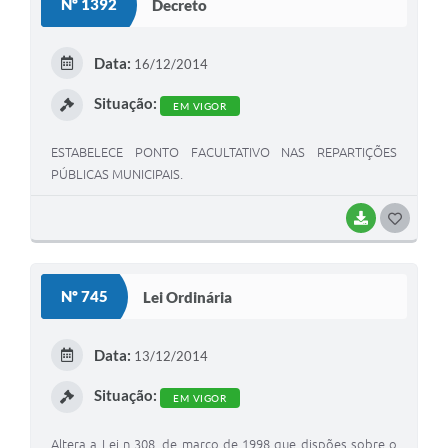
Nº 1392
Decreto
T
E
Data:
16/12/2014
I
Situação:
EM VIGOR
ESTABELECE PONTO FACULTATIVO NAS REPARTIÇÕES
PÚBLICAS MUNICIPAIS.
BAIXAR
G
O
S
Nº 745
Lei Ordinária
T
E
Data:
13/12/2014
I
Situação:
EM VIGOR
Altera a Lei n 308, de março de 1998 que dispões sobre o