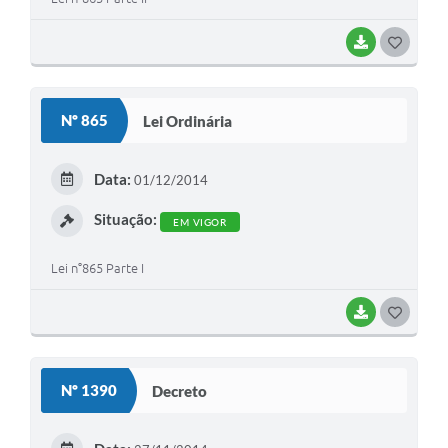
BAIXAR
G
O
S
Nº 865
Lei Ordinária
T
E
Data:
01/12/2014
I
Situação:
EM VIGOR
Lei n°865 Parte I
BAIXAR
G
O
S
Nº 1390
Decreto
T
E