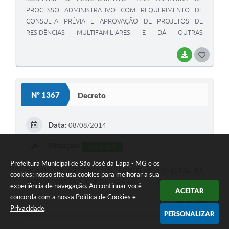
PROCESSO ADMINISTRATIVO COM REQUERIMENTO DE
CONSULTA PRÉVIA E APROVAÇÃO DE PROJETOS DE
RESIDÊNCIAS MULTIFAMILIARES E DÁ OUTRAS
PROVIDÊNCIAS.
BAIXAR
G
O
S
Nº 1367
Decreto
T
E
Data:
08/08/2014
I
Situação:
EM VIGOR
Prefeitura Municipal de São José da Lapa - MG e os
NOMEIA OS MEMBROS DO CONSELHO MUNICIPAL DE
cookies: nosso site usa cookies para melhorar a sua
ESPORTES DE SÃO JOSÉ DA LAPA/MG.
experiência de navegação. Ao continuar você
ACEITAR
concorda com a nossa
Política de Cookies
e
BAIXAR
G
Privacidade
.
PERSONALIZAR
O