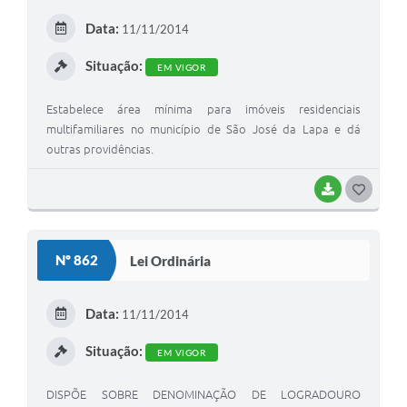
E
Data:
11/11/2014
I
Situação:
EM VIGOR
Estabelece área mínima para imóveis residenciais
multifamiliares no município de São José da Lapa e dá
outras providências.
BAIXAR
G
O
S
Nº 862
Lei Ordinária
T
E
Data:
11/11/2014
I
Situação:
EM VIGOR
DISPÕE SOBRE DENOMINAÇÃO DE LOGRADOURO