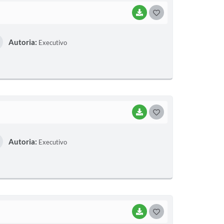
BAIXAR
G
O
Autoria:
Executivo
S
T
E
I
BAIXAR
G
O
Autoria:
Executivo
S
T
E
I
BAIXAR
G