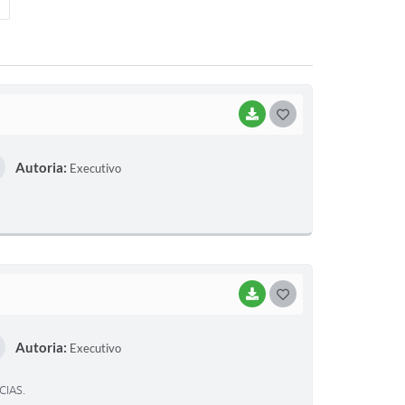
BAIXAR
G
O
Autoria:
Executivo
S
T
E
I
BAIXAR
G
O
Autoria:
Executivo
S
T
IAS.