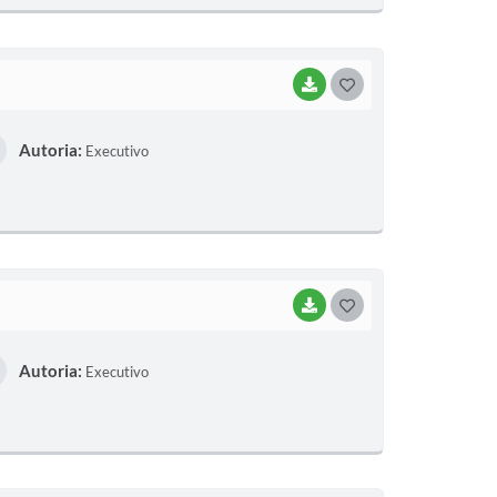
E
I
BAIXAR
G
O
Autoria:
Executivo
S
T
E
I
BAIXAR
G
O
Autoria:
Executivo
S
T
E
I