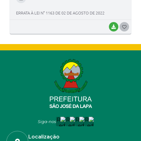
ERRATA À LEI N° 1163 DE 02 DE AGOSTO DE 2022
BAIXAR
G
O
S
T
E
I
Siga-nos
Localização