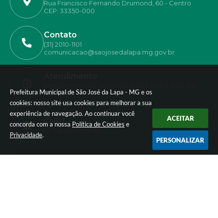
Rua Francisco Fernando Drumond, 60 - Centro
CEP: 33350-000
Contato
(31) 2010-1101
comunicacao@saojosedalapa.mg.gov.br
Atendimento
Atendimento de Segunda-feira a Sexta-feira das
Prefeitura Municipal de São José da Lapa - MG e os
07h as 18h
cookies: nosso site usa cookies para melhorar a sua
experiência de navegação. Ao continuar você
ACEITAR
CNPJ
concorda com a nossa
Política de Cookies
e
42.774.281/0001-80
Privacidade
.
PERSONALIZAR
Newsletter
Inscreva-se e receba informativos