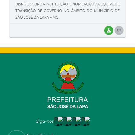
DISPÕE SOBRE A INSTITUIÇÃO E NOMEAÇÃO DA EQUIPE DE
TRANSIÇÃO DE GOVERNO NO ÂMBITO DO MUNICÍPIO DE
SÃO JOSÉ DA LAPA – MG.
BAIXAR
G
O
S
T
E
I
Siga-nos