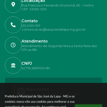
Localização
Rua Francisco Fernando Drumond, 60 - Centro
CEP: 33350-000
Contato
(31) 2010-1101
comunicacao@saojosedalapa.mg.gov.br
Atendimento
Atendimento de Segunda-feira a Sexta-feira das
07h as 18h
CNPJ
42.774.281/0001-80
Newsletter
Inscreva-se e receba informativos
Prefeitura Municipal de São José da Lapa - MG e os
cookies: nosso site usa cookies para melhorar a sua
experiência de navegação. Ao continuar você