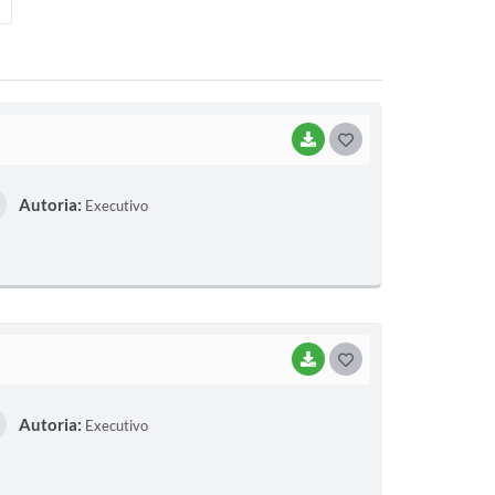
BAIXAR
G
O
Autoria:
Executivo
S
T
E
I
BAIXAR
G
O
Autoria:
Executivo
S
T