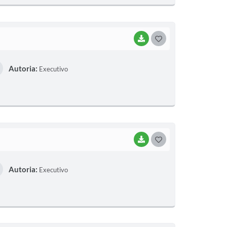
E
I
BAIXAR
G
O
Autoria:
Executivo
S
T
E
I
BAIXAR
G
O
Autoria:
Executivo
S
T
E
I