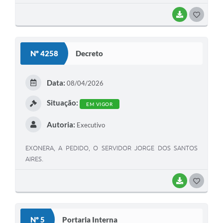
LAPA” E DÁ OUTRAS PROVIDÊNCIAS.
BAIXAR
G
O
S
Nº 4258
Decreto
T
E
Data:
08/04/2026
I
Situação:
EM VIGOR
Autoria:
Executivo
EXONERA, A PEDIDO, O SERVIDOR JORGE DOS SANTOS
AIRES.
BAIXAR
G
O
S
Nº 5
Portaria Interna