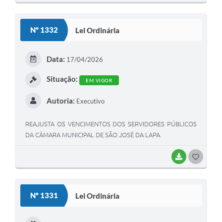
O
S
Nº 1332
Lei Ordinária
T
E
Data:
17/04/2026
I
Situação:
EM VIGOR
Autoria:
Executivo
REAJUSTA OS VENCIMENTOS DOS SERVIDORES PÚBLICOS
DA CÂMARA MUNICIPAL DE SÃO JOSÉ DA LAPA.
BAIXAR
G
O
S
Nº 1331
Lei Ordinária
T
E