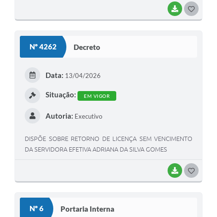
BAIXAR
G
O
S
Nº 4262
Decreto
T
E
Data:
13/04/2026
I
Situação:
EM VIGOR
Autoria:
Executivo
DISPÕE SOBRE RETORNO DE LICENÇA SEM VENCIMENTO
DA SERVIDORA EFETIVA ADRIANA DA SILVA GOMES
BAIXAR
G
O
S
Nº 6
Portaria Interna
T