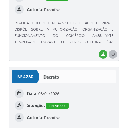
Autoria:
Executivo
REVOGA O DECRETO Nº 4259 DE 08 DE ABRIL DE 2026 E
DISPÕE SOBRE A AUTORIZAÇÃO, ORGANIZAÇÃO E
FUNCIONAMENTO DO COMÉRCIO AMBULANTE
TEMPORÁRIO DURANTE O EVENTO CULTURAL “34º
ANIVERSÁRIO DE EMANCIPAÇÃO POLÍTICA DE SÃO JOSÉ DA
LAPA” E DÁ OUTRAS PROVIDÊNCIAS.
BAIXAR
G
O
S
Nº 4260
Decreto
T
E
Data:
08/04/2026
I
Situação:
EM VIGOR
Autoria:
Executivo