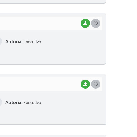
E
I
BAIXAR
G
O
Autoria:
Executivo
S
T
E
I
BAIXAR
G
O
Autoria:
Executivo
S
T
E
I