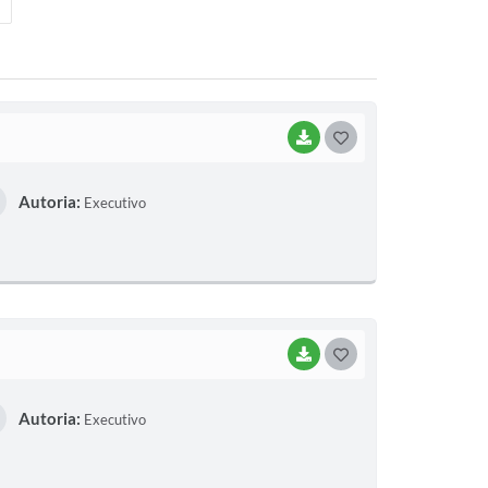
BAIXAR
G
O
Autoria:
Executivo
S
T
E
I
BAIXAR
G
O
Autoria:
Executivo
S
T