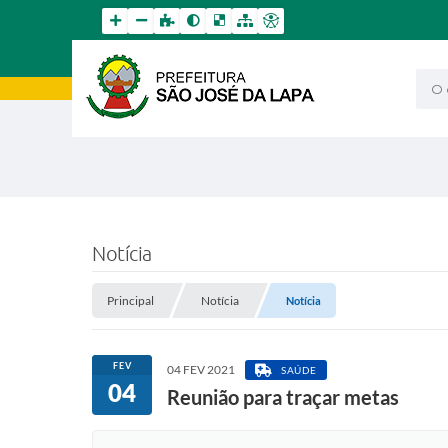
O qu
Notícia
Principal
Notícia
Notícia
FEV
04 FEV 2021
SAÚDE
04
Reunião para traçar metas