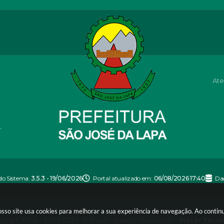
Ate
r
do Sistema:
3.5.3 - 19/06/2026
Portal atualizado em:
06/08/2026 17:40
Da
nosso site usa cookies para melhorar a sua experiência de navegação. Ao conti
right Instar - 2006-2026. Todos os direitos reservados -
Instar Tecn