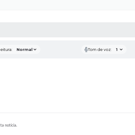
 MÍDIAS
RECEBA NOTÍCIAS
eitura:
Tom de voz:
ta notícia.