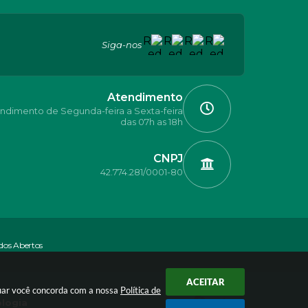
Siga-nos
Atendimento
ndimento de Segunda-feira a Sexta-feira
das 07h as 18h
CNPJ
42.774.281/0001-80
dos Abertos
ACEITAR
nuar você concorda com a nossa
Política de
ologia