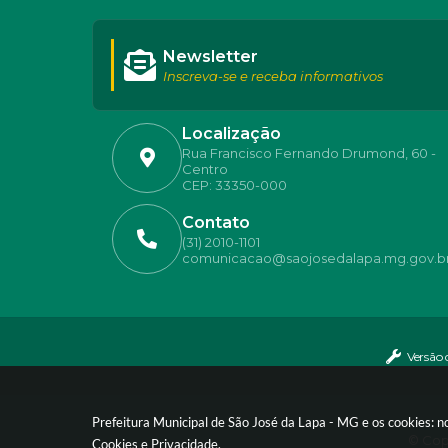
Newsletter
Inscreva-se e receba informativos
Localização
Rua Francisco Fernando Drumond, 60 -
Centro
CEP: 33350-000
Contato
(31) 2010-1101
comunicacao@saojosedalapa.mg.gov.b
Versão 
Prefeitura Municipal de São José da Lapa - MG e os cookies: 
© Copy
Cookies
e
Privacidade
.