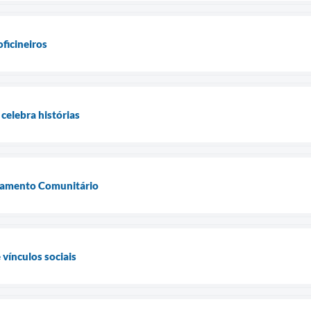
oficineiros
celebra histórias
asamento Comunitário
 vínculos sociais