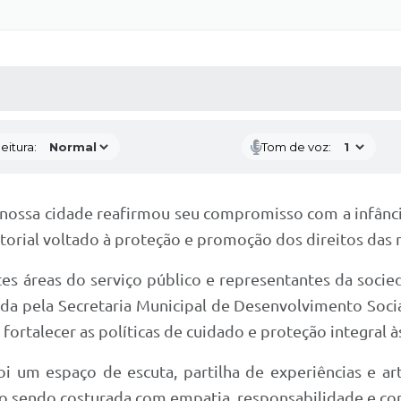
 MÍDIAS
RECEBA NOTÍCIAS
eitura:
Tom de voz:
nossa cidade reafirmou seu compromisso com a infância 
orial voltado à proteção e promoção dos direitos das 
tes áreas do serviço público e representantes da soci
zida pela Secretaria Municipal de Desenvolvimento Soci
fortalecer as políticas de cuidado e proteção integral à
 um espaço de escuta, partilha de experiências e ar
ção sendo costurada com empatia, responsabilidade e c