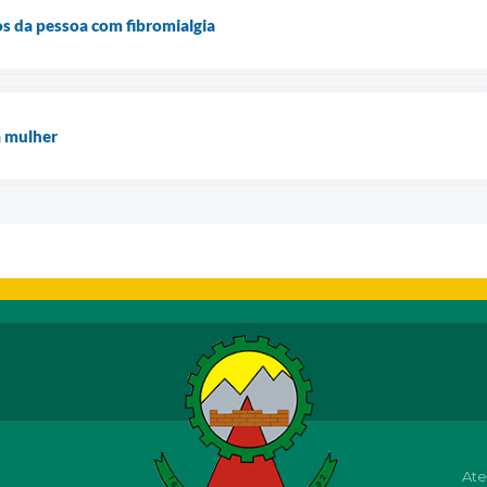
os da pessoa com fibromialgia
à mulher
Ate