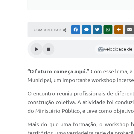
COMPARTILHAR
FACEBOOK
MESSENGER
TWITTER
WHATSAPP
OUTRAS
Velocidade de l
“O futuro começa aqui.”
Com esse lema, a 
Municipal, um importante workshop interset
O encontro reuniu profissionais de diferen
construção coletiva. A atividade foi condu
do Ministério Público, e teve como objetivo 
Mais do que uma formação, o workshop foi
territórios, uma verdadeira rede de prote