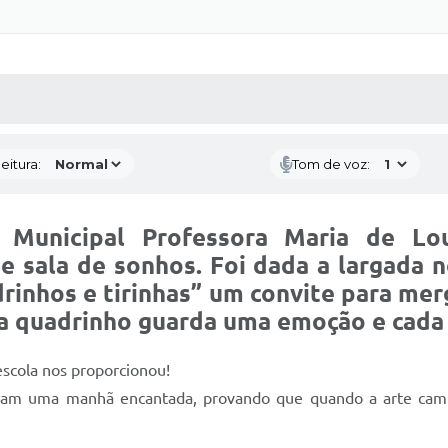
 MÍDIAS
RECEBA NOTÍCIAS
eitura:
Tom de voz:
 Municipal Professora Maria de Lo
 e sala de sonhos. Foi dada a largada 
drinhos e tirinhas”
um convite para merg
ada quadrinho guarda uma emoção e cada
escola nos proporcionou!
veram uma manhã encantada, provando que quando a arte cami