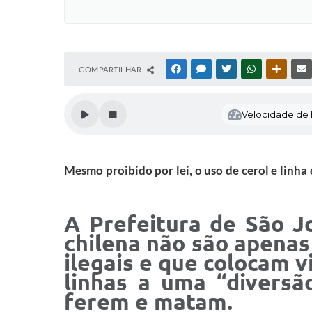
COMPARTILHAR
FACEBOOK
MESSENGER
TWITTER
WHATSAPP
OUTRAS
Velocidade de l
Mesmo proibido por lei, o uso de cerol e linha
A Prefeitura de São Jo
chilena não são apenas
ilegais e que colocam v
linhas a uma “diversã
ferem e matam.