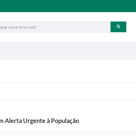
e voce procura?
m Alerta Urgente à População