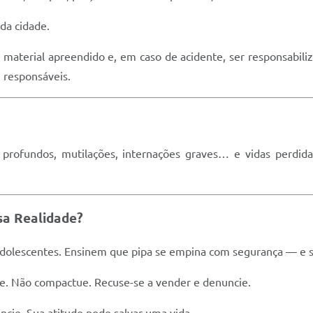
 da cidade.
material apreendido e, em caso de acidente, ser responsabiliz
u responsáveis.
profundos, mutilações, internações graves… e vidas perdida
sa Realidade?
adolescentes. Ensinem que pipa se empina com segurança — e s
rime. Não compactue. Recuse-se a vender e denuncie.
cie. Sua atitude pode salvar uma vida.