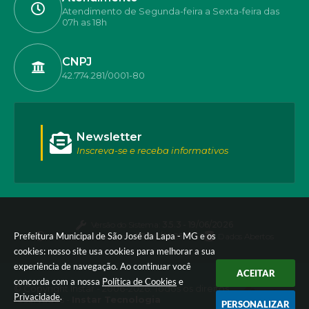
Atendimento de Segunda-feira a Sexta-feira das
07h as 18h
CNPJ
42.774.281/0001-80
Newsletter
Inscreva-se e receba informativos
Versão do Sistema:
3.5.3 - 19/06/2026
Prefeitura Municipal de São José da Lapa - MG e os
Portal atualizado em:
07/08/2026 17:50
Dados Abertos
cookies: nosso site usa cookies para melhorar a sua
experiência de navegação. Ao continuar você
ACEITAR
concorda com a nossa
Política de Cookies
e
© Copyright Instar - 2006-2026. Todos os direitos
Privacidade
.
reservados -
Instar Tecnologia
PERSONALIZAR