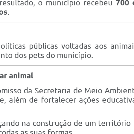
resultado, o município recebeu
700 
os
.
olíticas públicas voltadas aos anima
to dos pets do município.
ar animal
romisso da Secretaria de Meio Ambien
e, além de fortalecer ações educativ
ando na construção de um território 
odas as suas formas.