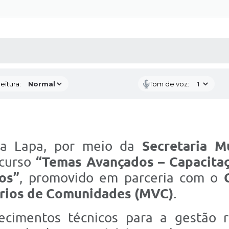
 MÍDIAS
RECEBA NOTÍCIAS
eitura:
Tom de voz:
da Lapa, por meio da
Secretaria M
 curso
“Temas Avançados – Capacita
os”
, promovido em parceria com o
ários de Comunidades (MVC)
.
cimentos técnicos para a gestão 