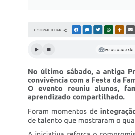
COMPARTILHAR
FACEBOOK
MESSENGER
TWITTER
WHATSAPP
OUTRAS
Velocidade de l
No último sábado, a
antiga P
convivência com a
Festa da Fam
O evento reuniu
alunos, fa
aprendizado compartilhado.
Foram momentos de
integraçã
de talento que mostraram o qua
A iniciativa reforça o comprom