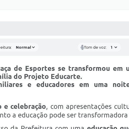
 MÍDIAS
RECEBA NOTÍCIAS
eitura:
Tom de voz:
raça de Esportes
se transformou em u
ília do Projeto Educarte
.
miliares e educadores
em uma noite 
o e celebração
, com apresentações cultu
nto a educação pode ser transformadora
isso da Prefeitura com uma
educação que