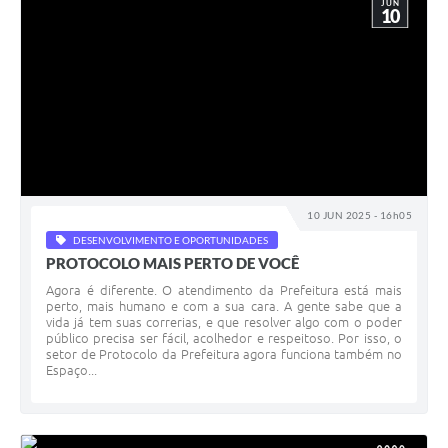
JUN
10
10 JUN 2025 - 16h05
DESENVOLVIMENTO E OPORTUNIDADES
PROTOCOLO MAIS PERTO DE VOCÊ
Agora é diferente. O atendimento da Prefeitura está mais
perto, mais humano e com a sua cara. A gente sabe que a
vida já tem suas correrias, e que resolver algo com o poder
público precisa ser fácil, acolhedor e respeitoso. Por isso, o
setor de Protocolo da Prefeitura agora funciona também no
Espaço...