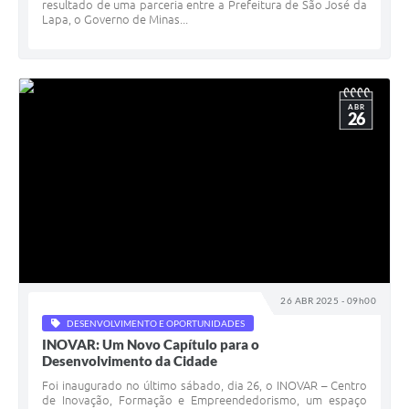
resultado de uma parceria entre a Prefeitura de São José da
Lapa, o Governo de Minas...
ABR
26
26 ABR 2025 - 09h00
DESENVOLVIMENTO E OPORTUNIDADES
INOVAR: Um Novo Capítulo para o
Desenvolvimento da Cidade
Foi inaugurado no último sábado, dia 26, o INOVAR – Centro
de Inovação, Formação e Empreendedorismo, um espaço