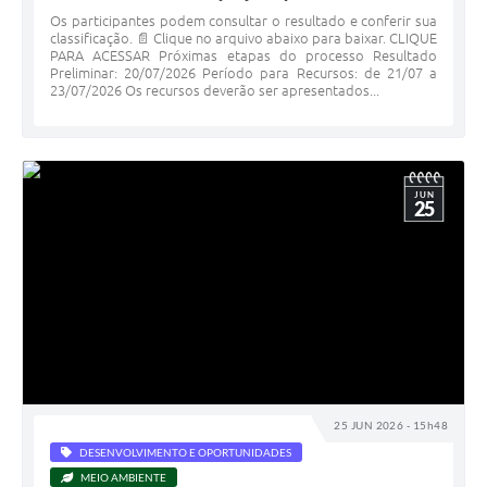
Os participantes podem consultar o resultado e conferir sua
classificação. 📄 Clique no arquivo abaixo para baixar. CLIQUE
PARA ACESSAR Próximas etapas do processo Resultado
Preliminar: 20/07/2026 Período para Recursos: de 21/07 a
23/07/2026 Os recursos deverão ser apresentados...
JUN
25
25 JUN 2026 - 15h48
DESENVOLVIMENTO E OPORTUNIDADES
MEIO AMBIENTE