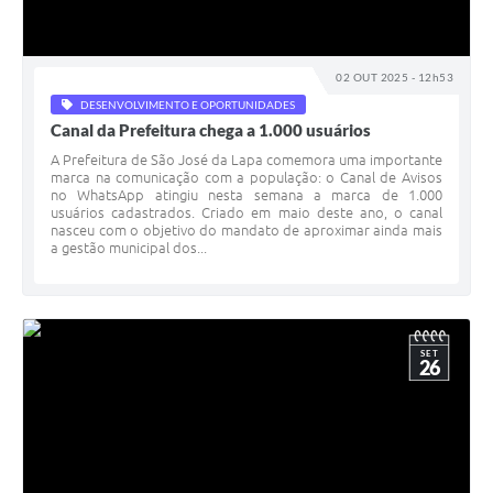
02 OUT 2025 - 12h53
DESENVOLVIMENTO E OPORTUNIDADES
Canal da Prefeitura chega a 1.000 usuários
A Prefeitura de São José da Lapa comemora uma importante
marca na comunicação com a população: o Canal de Avisos
no WhatsApp atingiu nesta semana a marca de 1.000
usuários cadastrados. Criado em maio deste ano, o canal
nasceu com o objetivo do mandato de aproximar ainda mais
a gestão municipal dos...
SET
26