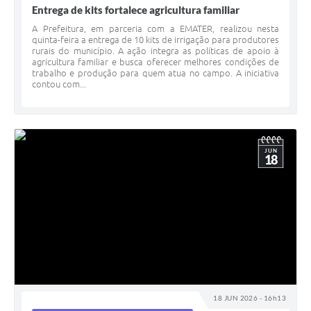
Entrega de kits fortalece agricultura familiar
A Prefeitura, em parceria com a EMATER, realizou nesta
quinta-feira a entrega de 10 kits de irrigação para produtores
rurais do município. A ação integra as políticas de apoio à
agricultura familiar e busca oferecer melhores condições de
trabalho e produção para quem atua no campo. A iniciativa
contou com...
JUN
18
18 JUN 2026 - 16h13