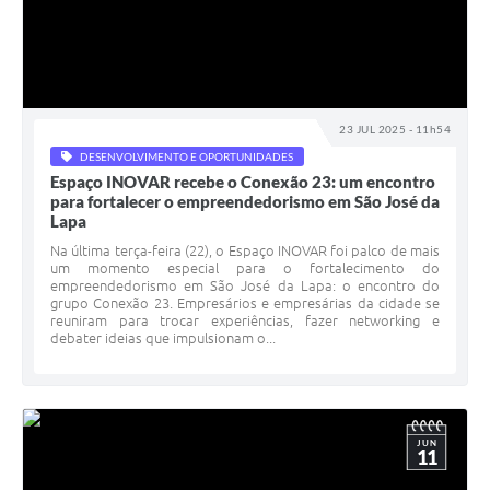
23 JUL 2025 - 11h54
DESENVOLVIMENTO E OPORTUNIDADES
Espaço INOVAR recebe o Conexão 23: um encontro
para fortalecer o empreendedorismo em São José da
Lapa
Na última terça-feira (22), o Espaço INOVAR foi palco de mais
um momento especial para o fortalecimento do
empreendedorismo em São José da Lapa: o encontro do
grupo Conexão 23. Empresários e empresárias da cidade se
reuniram para trocar experiências, fazer networking e
debater ideias que impulsionam o...
JUN
11