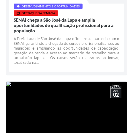
DESENVOLVIMENTO E OPORTUNIDADES
DESTAQUE DA SEMANA
SENAI chega a São José da Lapa e amplia
oportunidades de qualificação profissional para a
população
A Prefeitura de São José da Lapa oficializou a parceria com o
SENAI, garantindo a chegada de cursos profissionalizantes ao
município e ampliando as oportunidades de capacitação,
geração de renda e acesso ao mercado de trabalho para a
população lapense. Os cursos serão realizados no Inovar,
localizado na...
OUT
02