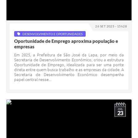
26 SET 2025 - 15h28
DESENVOLVIMENTO E OPORTUNIDADES
Oportunidade de Emprego aproxima população e
empresas
Em 2025, a Prefeitura de São José da Lapa, por meio da
Secretaria de Desenvolvimento Econômico, criou a estrutura
Oportunidade de Emprego, idealizada para ser uma ponte
direta entre quem busca trabalho e as empresas da cidade. A
Secretaria de Desenvolvimento Econômico desempenha
papel central nesse...
JUL
23