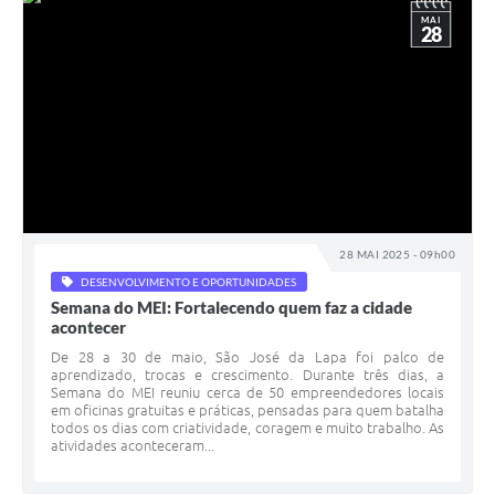
MAI
28
28 MAI 2025 - 09h00
DESENVOLVIMENTO E OPORTUNIDADES
Semana do MEI: Fortalecendo quem faz a cidade
acontecer
De 28 a 30 de maio, São José da Lapa foi palco de
aprendizado, trocas e crescimento. Durante três dias, a
Semana do MEI reuniu cerca de 50 empreendedores locais
em oficinas gratuitas e práticas, pensadas para quem batalha
todos os dias com criatividade, coragem e muito trabalho. As
atividades aconteceram...