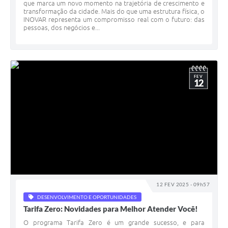
que marca um novo momento na trajetória de crescimento e
transformação da cidade. Mais do que uma estrutura física, o
INOVAR representa um compromisso real com o futuro: das
pessoas, dos negócios e...
FEV
12
12 FEV 2025 - 09h57
DESENVOLVIMENTO E OPORTUNIDADES
Tarifa Zero: Novidades para Melhor Atender Você!
O programa Tarifa Zero é um grande sucesso, e para