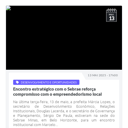
MAI
13
13 MAI 2025 - 17h00
DESENVOLVIMENTO E OPORTUNIDADES
Encontro estratégico com o Sebrae reforça
compromisso com o empreendedorismo local
Na última terça-feira, 13 de maio, a prefeita Márcia Lopes, o
secretário de Desenvolvimento Econômico, Relações
Institucionais, Douglas Lacerda, e o secretário de Governança
e Planejamento, Sérgio De Paula, estiveram na sede do
Sebrae Minas, em Belo Horizonte, para um encontro
institucional com Marcelo...