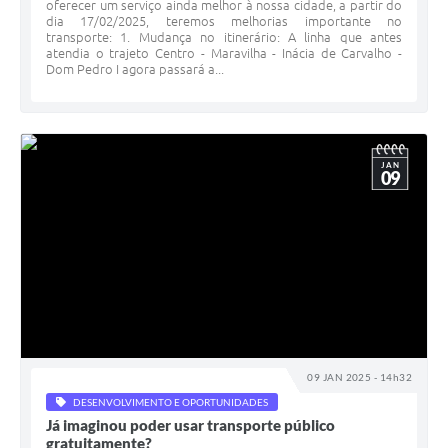
oferecer um serviço ainda melhor à nossa cidade, a partir do
dia 17/02/2025, teremos melhorias importante no
transporte: 1. Mudança no itinerário: A linha que antes
atendia o trajeto Centro - Maravilha - Inácia de Carvalho -
Dom Pedro I agora passará a...
JAN
09
09 JAN 2025 - 14h32
DESENVOLVIMENTO E OPORTUNIDADES
Já imaginou poder usar transporte público
gratuitamente?