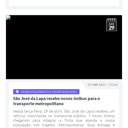
ABR
29
29 ABR 2025 - 17h36
DESENVOLVIMENTO E OPORTUNIDADES
São José da Lapa recebe novos ônibus para o
transporte metropolitano
Nessa terça-feira, 29 de abril, São José da Lapa recebeu um
reforço importante no transporte público: 7 novos ônibus
chegaram para integrar a frota que atende a nossa
população nos trajetos metropolitanos. Essa entrega é