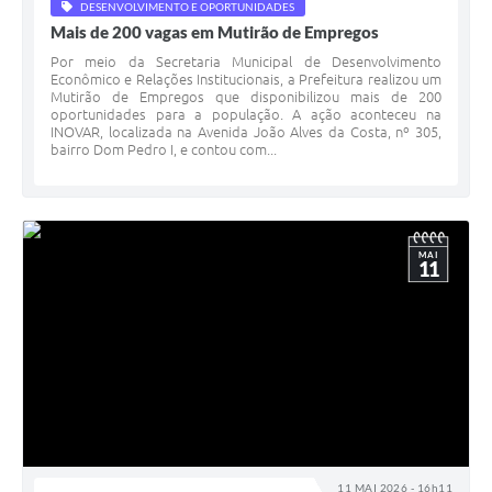
DESENVOLVIMENTO E OPORTUNIDADES
Mais de 200 vagas em Mutirão de Empregos
Por meio da Secretaria Municipal de Desenvolvimento
Econômico e Relações Institucionais, a Prefeitura realizou um
Mutirão de Empregos que disponibilizou mais de 200
oportunidades para a população. A ação aconteceu na
INOVAR, localizada na Avenida João Alves da Costa, nº 305,
bairro Dom Pedro I, e contou com...
MAI
11
11 MAI 2026 - 16h11