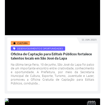
11 JUN 2025
CULTURA
DESENVOLVIMENTO E OPORTUNIDADES
Oficina de Captação para Editais Públicos fortalece
talentos locais em São José da Lapa
Na última terça-feira, 10 de junho, São José da Lapa foi palco
de um importante encontro entre criatividade, conhecimento
e oportunidade. A Prefeitura, por meio da Secretaria
Municipal de Cultura, Esporte, Turismo, Juventude e Lazer,
promoveu a Oficina Gratuita de Captação para Editais
Públicos, conduzida...