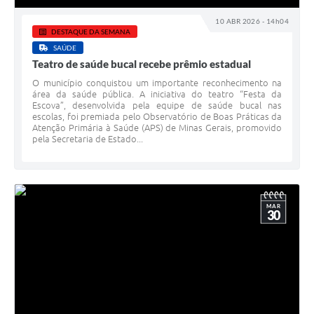
10 ABR 2026 - 14h04
DESTAQUE DA SEMANA
SAÚDE
Teatro de saúde bucal recebe prêmio estadual
O município conquistou um importante reconhecimento na
área da saúde pública. A iniciativa do teatro “Festa da
Escova”, desenvolvida pela equipe de saúde bucal nas
escolas, foi premiada pelo Observatório de Boas Práticas da
Atenção Primária à Saúde (APS) de Minas Gerais, promovido
pela Secretaria de Estado...
MAR
30