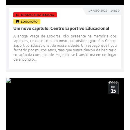
19 AGO 2025 - 14h30
DESTAQUE DA SEMANA
EDUCAÇÃO
Um novo capítulo: Centro Esportivo Educacional
A antiga Praça de Esporte, tão presente na memória dos
lapenses, renasce com um novo propósito: agora é o Centro
Esportivo Educacional da nossa cidade. Um espaço que ficou
fechado por muitos anos, mas que nunca deixou de habitar o
coração da comunidade. Hoje, ele se transforma em um lugar
de encontro...
JUL
15