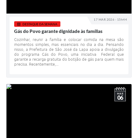
17 MAR 2026 - 15h44
DESTAQUE DA SEMANA
Gás do Povo garante dignidade às famílias
Cozinhar, reunir a família e colocar comida na mesa são
momentos simples, mas essenciais no dia a dia. Pensando
nisso, a Prefeitura de São José da Lapa apoia a divulgação
do programa Gás do Povo, uma iniciativa Federal que
garante a recarga gratuita do botijão de gás para quem mais
precisa. Recentemente,...
MAR
06