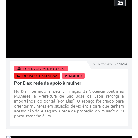
25
25 NOV 2025 - 13h34
DESENVOLVIMENTO SOCIAL
DESTAQUE DA SEMANA
MULHER
Por Elas: rede de apoio à mulher
No Dia Internacional pela Eliminação da Violência contra as
Mulheres, a Prefeitura de São José da Lapa reforça a
importância do portal “Por Elas”. O espaço foi criado para
orientar mulheres em situação de violência para que tenham
acesso rápido e seguro à rede de proteção do município. O
portal também é um...