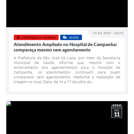
14 JUL 2025 - 16h29
DESTAQUE DA SEMANA
SAÚDE
Atendimento Ampliado no Hospital de Campanha:
compareça mesmo sem agendamento
A Prefeitura de São José da Lapa, por meio da Secretaria
Municipal de Saúde, informa que, mesmo com o
encerramento dos agendamentos para o Hospital de
Campanha, os atendimentos continuam para quem
comparecer sem agendamento, mediante a realização de
triagem no local. Data: de 14 a 17 de julho de...
JUL
11