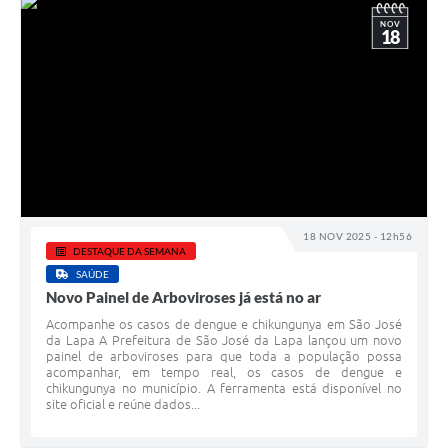
NOV
18
18 NOV 2025 - 12h56
DESTAQUE DA SEMANA
SAÚDE
Novo Painel de Arboviroses já está no ar
Acompanhe os casos de dengue e chikungunya em São José
da Lapa A Prefeitura de São José da Lapa lançou um novo
painel de arboviroses para que toda a população possa
acompanhar, em tempo real, os casos de dengue e
chikungunya no município. A ferramenta está disponível no
site oficial e reúne dados...