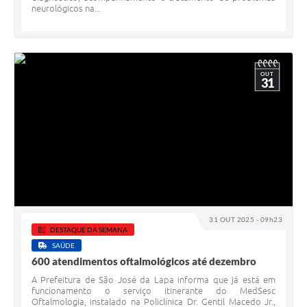
neurológicos na...
OUT
31
31 OUT 2025 - 09h23
DESTAQUE DA SEMANA
SAÚDE
600 atendimentos oftalmológicos até dezembro
A Prefeitura de São José da Lapa informa que já está em
funcionamento o serviço itinerante do MedSesc
Oftalmologia, instalado na Policlínica Dr. Gentil Macedo Jr.,