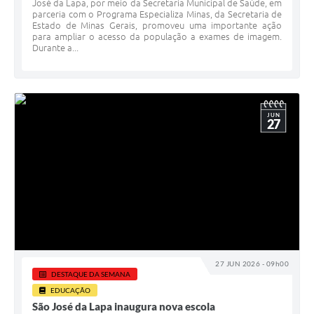
José da Lapa, por meio da Secretaria Municipal de Saúde, em
parceria com o Programa Especializa Minas, da Secretaria de
Estado de Minas Gerais, promoveu uma importante ação
para ampliar o acesso da população a exames de imagem.
Durante a...
JUN
27
27 JUN 2026 - 09h00
DESTAQUE DA SEMANA
EDUCAÇÃO
São José da Lapa inaugura nova escola