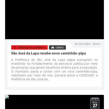
05 JAN 2026 - 13h57
DESTAQUE DA SEMANA
OBRAS
São José da Lapa recebe novo caminhão-pipa
A Prefeitura de São José da Lapa segue avançando no
investindo no fortalecimento da estrutura pública por meio
de parcerias que geram benefícios diretos para a população.
O município passa a contar com um novo caminhão-pipa,
viabilizado por meio de uma parceria entre a CODEVASF, a
Prefeitura de São José da...
NOV
27