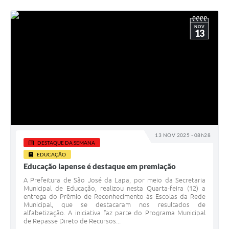
NOV
13
13 NOV 2025 - 08h28
DESTAQUE DA SEMANA
EDUCAÇÃO
Educação lapense é destaque em premiação
A Prefeitura de São José da Lapa, por meio da Secretaria
Municipal de Educação, realizou nesta Quarta-feira (12) a
entrega do Prêmio de Reconhecimento às Escolas da Rede
Municipal, que se destacaram nos resultados de
alfabetização. A iniciativa faz parte do Programa Municipal
de Repasse Direto de Recursos...