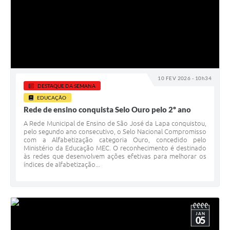
10 FEV 2026 - 10h34
DESTAQUE DA SEMANA
EDUCAÇÃO
Rede de ensino conquista Selo Ouro pelo 2º ano
A Rede Municipal de Ensino de São José da Lapa conquistou,
pelo segundo ano consecutivo, o Selo Nacional Compromisso
com a Alfabetização categoria Ouro, concedido pelo
Ministério da Educação MEC. O reconhecimento é destinado
às redes que desenvolvem ações efetivas para melhorar os
índices de alfabetização...
JAN
05