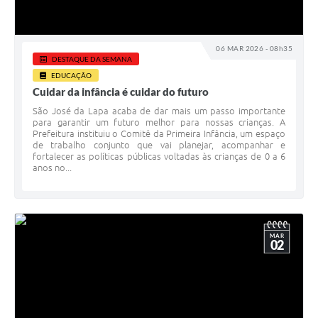
06 MAR 2026 - 08h35
DESTAQUE DA SEMANA
EDUCAÇÃO
Cuidar da infância é cuidar do futuro
São José da Lapa acaba de dar mais um passo importante
para garantir um futuro melhor para nossas crianças. A
Prefeitura instituiu o Comitê da Primeira Infância, um espaço
de trabalho conjunto que vai planejar, acompanhar e
fortalecer as políticas públicas voltadas às crianças de 0 a 6
anos no...
MAR
02