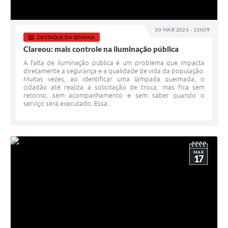
30 MAR 2026 - 13h09
DESTAQUE DA SEMANA
Clareou: mais controle na iluminação pública
A falta de iluminação pública é um problema que impacta
diretamente a segurança e a qualidade de vida da população.
Muitas vezes, ao identificar uma lâmpada queimada, o
cidadão até realiza a solicitação de troca, mas fica sem
retorno, sem acompanhamento e sem saber quando o
serviço será executado. Essa...
MAR
17