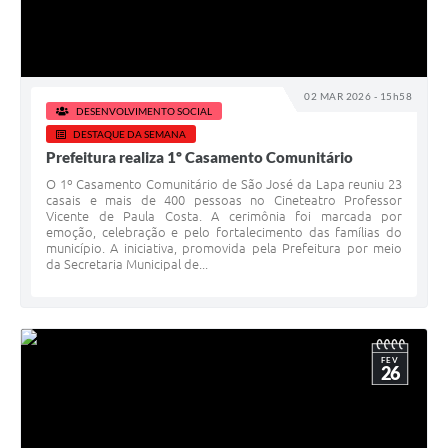
02 MAR 2026 - 15h58
DESENVOLVIMENTO SOCIAL
DESTAQUE DA SEMANA
Prefeitura realiza 1º Casamento Comunitário
O 1º Casamento Comunitário de São José da Lapa reuniu 23
casais e mais de 400 pessoas no Cineteatro Professor
Vicente de Paula Costa. A cerimônia foi marcada por
emoção, celebração e pelo fortalecimento das famílias do
município. A iniciativa, promovida pela Prefeitura por meio
da Secretaria Municipal de...
FEV
26