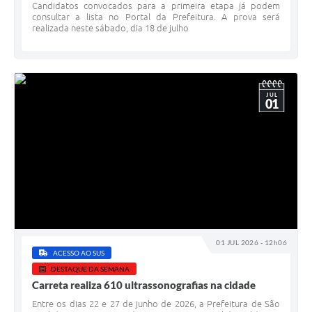
Candidatos convocados para a primeira etapa já podem
consultar a lista no Portal da Prefeitura. A prova será
realizada neste sábado, dia 18 de julho
JUL
01
01 JUL 2026 - 12h06
ACESSO AO SUS
DESTAQUE DA SEMANA
Carreta realiza 610 ultrassonografias na cidade
Entre os dias 22 e 27 de junho de 2026, a Prefeitura de São