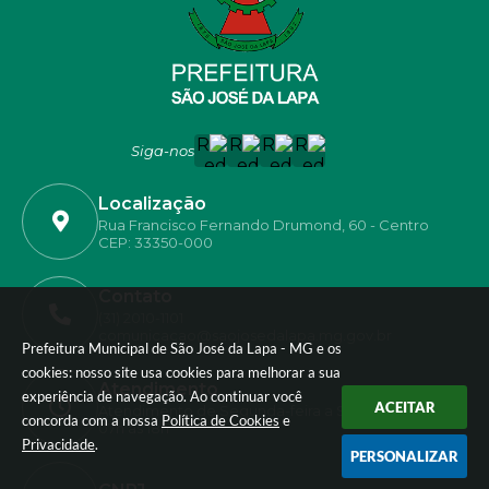
Siga-nos
Localização
Rua Francisco Fernando Drumond, 60 - Centro
CEP: 33350-000
Contato
(31) 2010-1101
comunicacao@saojosedalapa.mg.gov.br
Prefeitura Municipal de São José da Lapa - MG e os
cookies: nosso site usa cookies para melhorar a sua
Atendimento
experiência de navegação. Ao continuar você
ACEITAR
Atendimento de Segunda-feira a Sexta-feira das
concorda com a nossa
Política de Cookies
e
07h as 18h
Privacidade
.
PERSONALIZAR