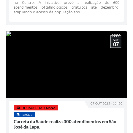
no Centro. A iniciativa prevê a realização de 600
atendimentos oftalmológicos gratuitos até dezembro,
ampliando o acesso da população aos...
OUT
07
07 OUT 2025 - 16h50
DESTAQUE DA SEMANA
SAÚDE
Carreta da Saúde realiza 300 atendimentos em São
José da Lapa.