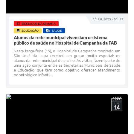
15 JUL 2025 - 10h57
DESTAQUE DA SEMANA
EDUCAÇÃO
SAÚDE
Alunos da rede municipal vivenciam o sistema
público de saúde no Hospital de Campanha da FAB
Nesta terça-feira (15), o Hospital de Campanha montado em
São José da Lapa recebeu um grupo muito especial: os
alunos da rede municipal de ensino. As visitas fazem parte de
uma ação conjunta entre as Secretarias Municipais de Saúde
e Educação, que tem como objetivo oferecer atendimento
odontológico infantil...
JUL
14