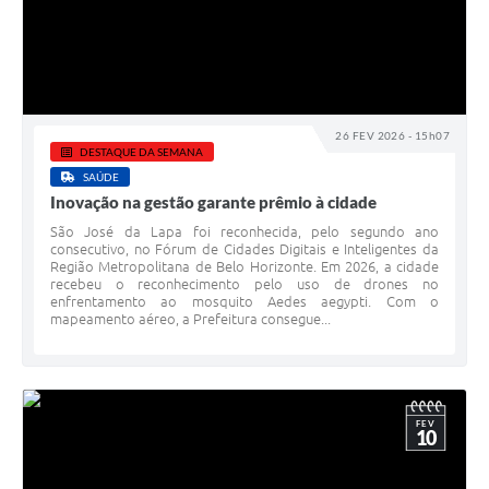
26 FEV 2026 - 15h07
DESTAQUE DA SEMANA
SAÚDE
Inovação na gestão garante prêmio à cidade
São José da Lapa foi reconhecida, pelo segundo ano
consecutivo, no Fórum de Cidades Digitais e Inteligentes da
Região Metropolitana de Belo Horizonte. Em 2026, a cidade
recebeu o reconhecimento pelo uso de drones no
enfrentamento ao mosquito Aedes aegypti. Com o
mapeamento aéreo, a Prefeitura consegue...
FEV
10