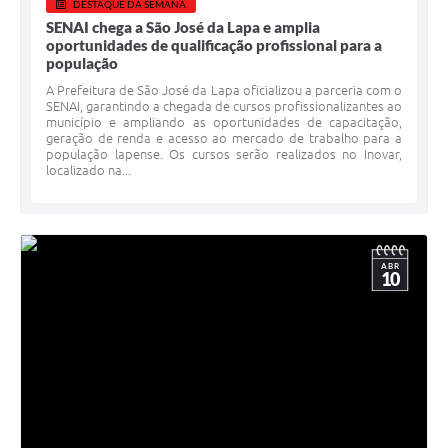
DESTAQUE DA SEMANA
SENAI chega a São José da Lapa e amplia
oportunidades de qualificação profissional para a
população
A Prefeitura de São José da Lapa oficializou a parceria com o
SENAI, garantindo a chegada de cursos profissionalizantes ao
município e ampliando as oportunidades de capacitação,
geração de renda e acesso ao mercado de trabalho para a
população lapense. Os cursos serão realizados no Inovar,
localizado na...
ABR
10