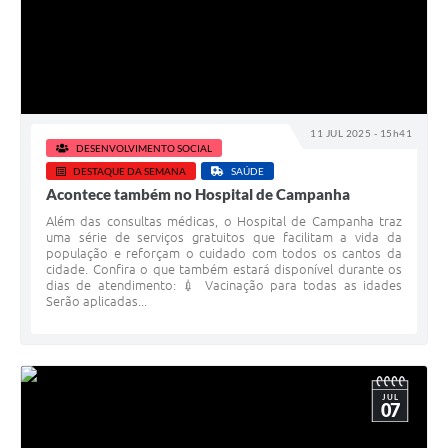
11 JUL 2025 - 15h41
DESENVOLVIMENTO SOCIAL
DESTAQUE DA SEMANA
SAÚDE
Acontece também no Hospital de Campanha
Além das consultas médicas, o Hospital de Campanha traz
uma série de serviços gratuitos que facilitam a vida da
população e reforçam o cuidado com todos os cantos da
cidade. Confira o que também estará disponível durante os
dias de atendimento: 💉 Vacinação para todas as idades
Serão aplicadas...
JUL
07