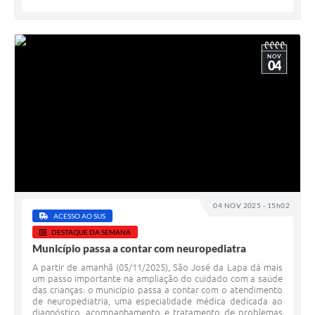
NOV
04
04 NOV 2025 - 15h02
ACESSO AO SUS
DESTAQUE DA SEMANA
Município passa a contar com neuropediatra
A partir de amanhã (05/11/2025), São José da Lapa dá mais
um passo importante na ampliação do cuidado com a saúde
das crianças: o município passa a contar com o atendimento
de neuropediatria, uma especialidade médica dedicada ao
diagnóstico, acompanhamento e tratamento de problemas