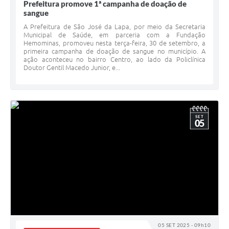
Prefeitura promove 1ª campanha de doação de
sangue
A Prefeitura de São José da Lapa, por meio da Secretaria
Municipal de Saúde, em parceria com a Fundação
Hemominas, promoveu nesta terça-feira, 30 de setembro, a
primeira campanha de doação de sangue no município. A
ação aconteceu no bairro Centro, ao lado da Policlínica
Doutor Gentil Macedo Junior, e...
SET
05
05 SET 2025 - 09h10