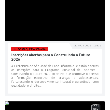
27 NOV 2025 - 16h15
DESTAQUE DA SEMANA
Inscrições abertas para o Construindo o Futuro
2026
A Prefeitura de São José da Lapa informa que estão abertas
as inscrições para o Programa Municipal de Esportes –
Construindo o Futuro 2026, iniciativa que promove o acesso
à formação esportiva de crianças e adolescentes,
fortalecendo o desenvolvimento integral e garantindo, com
qualidade, o direito...
NOV