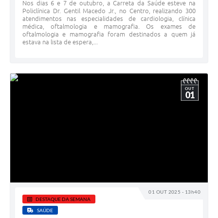
Nos dias 6 e 7 de outubro, a Carreta da Saúde esteve na
Policlínica Dr. Gentil Macedo Jr., no Centro, realizando 300
atendimentos nas especialidades de cardiologia, clínica
médica, oftalmologia e mamografia. Os exames de
oftalmologia e mamografia foram destinados a quem já
estava na lista de espera,...
OUT
01
01 OUT 2025 - 13h40
DESTAQUE DA SEMANA
SAÚDE