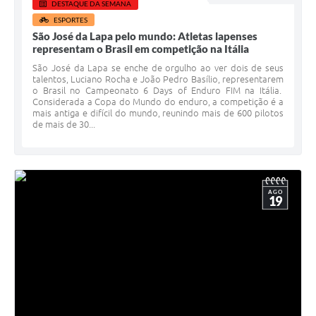
DESTAQUE DA SEMANA
ESPORTES
São José da Lapa pelo mundo: Atletas lapenses
representam o Brasil em competição na Itália
São José da Lapa se enche de orgulho ao ver dois de seus
talentos, Luciano Rocha e João Pedro Basílio, representarem
o Brasil no Campeonato 6 Days of Enduro FIM na Itália.
Considerada a Copa do Mundo do enduro, a competição é a
mais antiga e difícil do mundo, reunindo mais de 600 pilotos
de mais de 30...
AGO
19