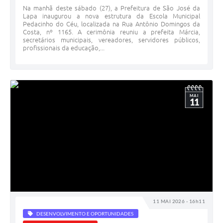
Na manhã deste sábado (27), a Prefeitura de São José da
Lapa inaugurou a nova estrutura da Escola Municipal
Pedacinho do Céu, localizada na Rua Antônio Domingos da
Costa, nº 1165. A cerimônia reuniu a prefeita Márcia,
secretários municipais, vereadores, servidores públicos,
profissionais da educação,...
MAI
11
11 MAI 2026 - 16h11
DESENVOLVIMENTO E OPORTUNIDADES