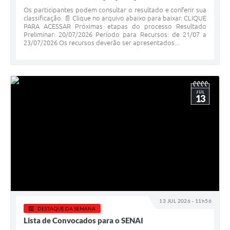
Os participantes podem consultar o resultado e conferir sua
classificação. 📄 Clique no arquivo abaixo para baixar. CLIQUE
PARA ACESSAR Próximas etapas do processo Resultado
Preliminar: 20/07/2026 Período para Recursos: de 21/07 a
23/07/2026 Os recursos deverão ser apresentados...
JUL
13
13 JUL 2026 - 11h56
DESTAQUE DA SEMANA
Lista de Convocados para o SENAI