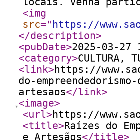
locais. Venha parti
<img
src
="
https://www.sa
</description
>
<pubDate
>
2025-03-27 
<category
>
CULTURA, T
<link
>
https://www.sa
do-empreendedorismo-
artesaos
</link
>
<image
>
<url
>
https://www.sa
<title
>
Raízes do Em
e Artesãos
</title
>