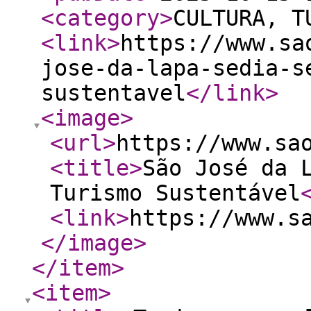
<category
>
CULTURA, T
<link
>
https://www.sa
jose-da-lapa-sedia-s
sustentavel
</link
>
<image
>
<url
>
https://www.sa
<title
>
São José da 
Turismo Sustentável
<link
>
https://www.s
</image
>
</item
>
<item
>