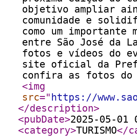
objetivo ampliar ai
comunidade e solidi
como um importante 
entre São José da L
fotos e vídeos do e
site oficial da Pre
confira as fotos do
<img
src
="
https://www.sa
</description
>
<pubDate
>
2025-05-01 
<category
>
TURISMO
</c