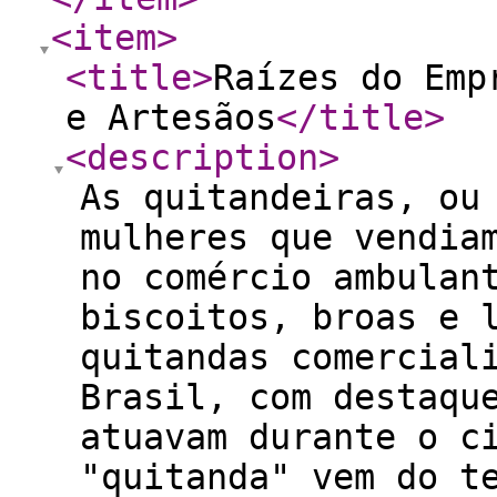
<item
>
<title
>
Raízes do Emp
e Artesãos
</title
>
<description
>
As quitandeiras, ou
mulheres que vendia
no comércio ambulan
biscoitos, broas e 
quitandas comercial
Brasil, com destaqu
atuavam durante o c
"quitanda" vem do t