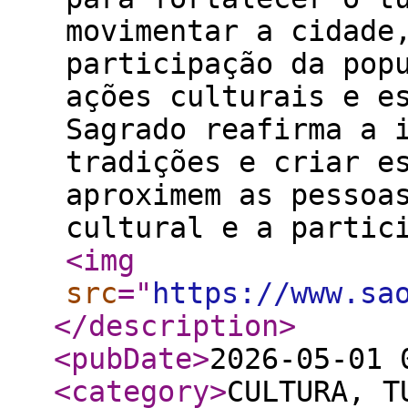
movimentar a cidade
participação da pop
ações culturais e e
Sagrado reafirma a 
tradições e criar e
aproximem as pessoa
cultural e a partic
<img
src
="
https://www.sa
</description
>
<pubDate
>
2026-05-01 
<category
>
CULTURA, T