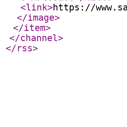
<link
>
https://www.s
</image
>
</item
>
</channel
>
</rss
>