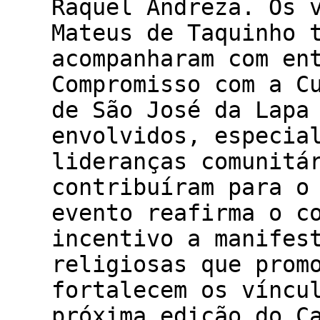
Raquel Andreza. Os 
Mateus de Taquinho 
acompanharam com en
Compromisso com a C
de São José da Lapa
envolvidos, especia
lideranças comunitá
contribuíram para o
evento reafirma o c
incentivo a manifes
religiosas que prom
fortalecem os víncu
próxima edição do C