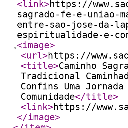
<link
>
https://www.sa
sagrado-fe-e-uniao-m
entre-sao-jose-da-la
espiritualidade-e-co
<image
>
<url
>
https://www.sa
<title
>
Caminho Sagr
Tradicional Caminha
Confins Uma Jornada
Comunidade
</title
>
<link
>
https://www.s
</image
>
</item
>