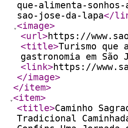
que-alimenta-sonhos-
sao-jose-da-lapa
</li
<image
>
<url
>
https://www.sa
<title
>
Turismo que 
gastronomia em São 
<link
>
https://www.s
</image
>
</item
>
<item
>
<title
>
Caminho Sagra
Tradicional Caminhad