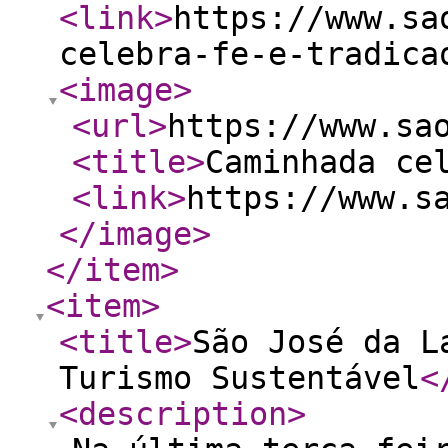
<link
>
https://www.sa
celebra-fe-e-tradica
<image
>
<url
>
https://www.sa
<title
>
Caminhada ce
<link
>
https://www.s
</image
>
</item
>
<item
>
<title
>
São José da L
Turismo Sustentável
<
<description
>