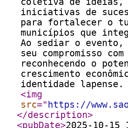
coletiva de ideias,
iniciativas de suce
para fortalecer o t
municípios que inte
Ao sediar o evento,
seu compromisso com
reconhecendo o pote
crescimento econômi
identidade lapense.
<img
src
="
https://www.sa
</description
>
<pubDate
>
2025-10-15 