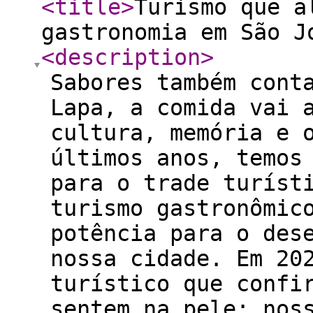
<title
>
Turismo que a
gastronomia em São J
<description
>
Sabores também cont
Lapa, a comida vai 
cultura, memória e 
últimos anos, temos
para o trade turíst
turismo gastronômic
potência para o des
nossa cidade. Em 20
turístico que confi
sentem na pele: nos