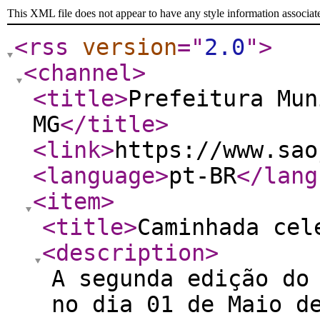
This XML file does not appear to have any style information associat
<rss
version
="
2.0
"
>
<channel
>
<title
>
Prefeitura Mun
MG
</title
>
<link
>
https://www.sao
<language
>
pt-BR
</lang
<item
>
<title
>
Caminhada cel
<description
>
A segunda edição do
no dia 01 de Maio d