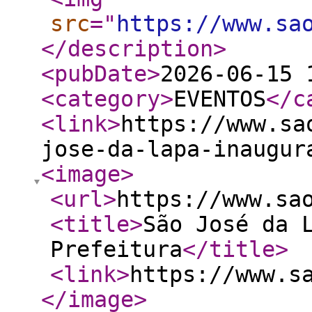
src
="
https://www.sa
</description
>
<pubDate
>
2026-06-15 
<category
>
EVENTOS
</c
<link
>
https://www.sa
jose-da-lapa-inaugur
<image
>
<url
>
https://www.sa
<title
>
São José da 
Prefeitura
</title
>
<link
>
https://www.s
</image
>