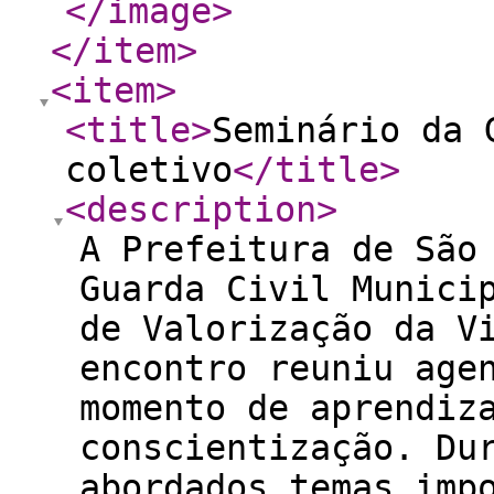
</image
>
</item
>
<item
>
<title
>
Seminário da 
coletivo
</title
>
<description
>
A Prefeitura de São
Guarda Civil Munici
de Valorização da V
encontro reuniu age
momento de aprendiz
conscientização. Du
abordados temas imp