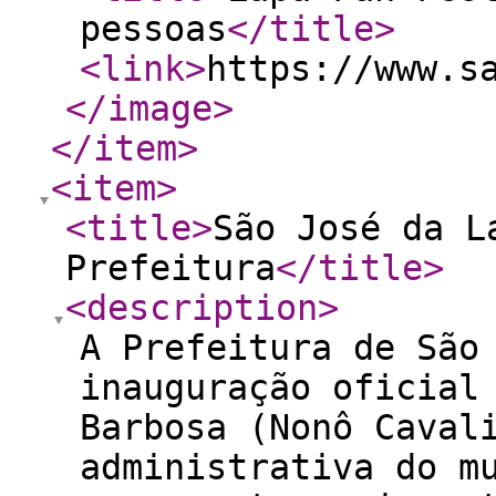
pessoas
</title
>
<link
>
https://www.s
</image
>
</item
>
<item
>
<title
>
São José da L
Prefeitura
</title
>
<description
>
A Prefeitura de São
inauguração oficial
Barbosa (Nonô Caval
administrativa do m