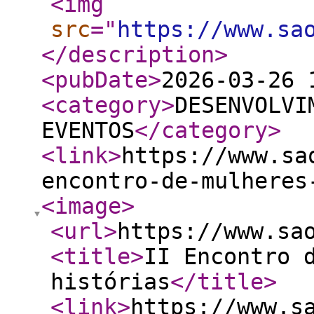
<img
src
="
https://www.sa
</description
>
<pubDate
>
2026-03-26 
<category
>
DESENVOLVI
EVENTOS
</category
>
<link
>
https://www.sa
encontro-de-mulheres
<image
>
<url
>
https://www.sa
<title
>
II Encontro 
histórias
</title
>
<link
>
https://www.s