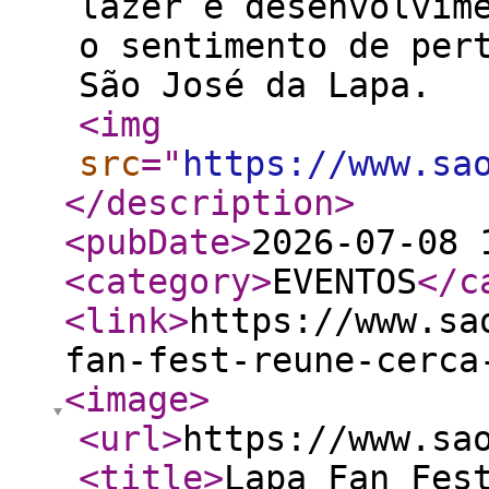
lazer e desenvolvim
o sentimento de per
São José da Lapa.
<img
src
="
https://www.sa
</description
>
<pubDate
>
2026-07-08 
<category
>
EVENTOS
</c
<link
>
https://www.sa
fan-fest-reune-cerca
<image
>
<url
>
https://www.sa
<title
>
Lapa Fan Fes