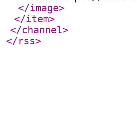
</image
>
</item
>
</channel
>
</rss
>