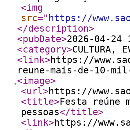
<img
src
="
https://www.sa
</description
>
<pubDate
>
2026-04-24 
<category
>
CULTURA, E
<link
>
https://www.sa
reune-mais-de-10-mil
<image
>
<url
>
https://www.sa
<title
>
Festa reúne 
pessoas
</title
>
<link
>
https://www.s