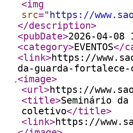
<img
src
="
https://www.sa
</description
>
<pubDate
>
2026-04-08 
<category
>
EVENTOS
</c
<link
>
https://www.sa
da-guarda-fortalece-
<image
>
<url
>
https://www.sa
<title
>
Seminário da
coletivo
</title
>
<link
>
https://www.s
</image
>