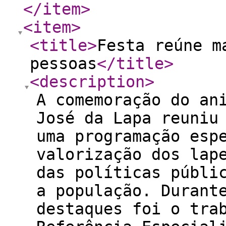
</item
>
<item
>
<title
>
Festa reúne m
pessoas
</title
>
<description
>
A comemoração do an
José da Lapa reuniu
uma programação esp
valorização dos lap
das políticas públi
a população. Durant
destaques foi o tra