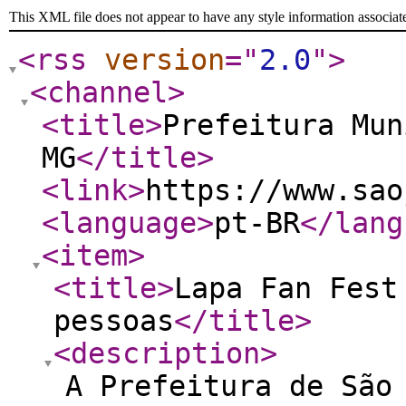
This XML file does not appear to have any style information associat
<rss
version
="
2.0
"
>
<channel
>
<title
>
Prefeitura Mun
MG
</title
>
<link
>
https://www.sao
<language
>
pt-BR
</lang
<item
>
<title
>
Lapa Fan Fest
pessoas
</title
>
<description
>
A Prefeitura de São