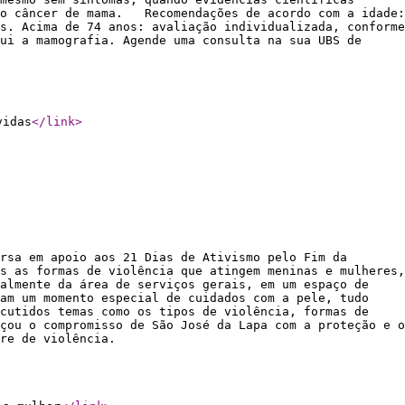
 do câncer de mama. Recomendações de acordo com a idade:
s. Acima de 74 anos: avaliação individualizada, conforme
ui a mamografia. Agende uma consulta na sua UBS de
vidas
</link
>
rsa em apoio aos 21 Dias de Ativismo pelo Fim da
s as formas de violência que atingem meninas e mulheres,
ialmente da área de serviços gerais, em um espaço de
ram um momento especial de cuidados com a pele, tudo
scutidos temas como os tipos de violência, formas de
çou o compromisso de São José da Lapa com a proteção e o
re de violência.