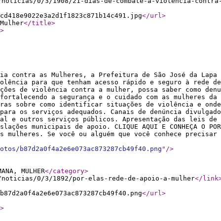
/noticias/0/3/1908/21-dias-de-combate-a-violencia-contra
cd418e9022e3a2d1f1823c871b14c491.jpg
</url
>
Mulher
</title
>
>
ia contra as Mulheres, a Prefeitura de São José da Lapa 
olência para que tenham acesso rápido e seguro à rede de
ções de violência contra a mulher, possa saber como denu
fortalecendo a segurança e o cuidado com as mulheres da 
ras sobre como identificar situações de violência e onde
para os serviços adequados. Canais de denúncia divulgado
al e outros serviços públicos. Apresentação das leis de 
slações municipais de apoio. CLIQUE AQUI E CONHEÇA O POR
s mulheres. Se você ou alguém que você conhece precisar 
otos/b87d2a0f4a2e6e073ac873287cb49f40.png
"
/>
MANA, MULHER
</category
>
/noticias/0/3/1892/por-elas-rede-de-apoio-a-mulher
</link
b87d2a0f4a2e6e073ac873287cb49f40.png
</url
>
>