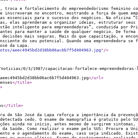
o, troca e fortalecimento do empreendedorismo feminino co
e inscreveram no encontro, mostrando a força de quem emp
as essenciais para o sucesso dos negócios. Na oficina “C
as, elas aprenderam a organizar ideias, estruturar seus 
stão inteligente para empreendedoras”, conduzida por Pri
antes para manter a saúde de qualquer negócio. De forma 
 decisões mais seguras. Mais do que capacitação, o encon
nsciente do seu potencial. Quando uma empreendedora se f
osé da Lapa.
otos/aeec4945bd2d38bb06ac6b7f5d404963.jpg
"
/>
/noticias/0/3/1987/capacitacao-fortalece-empreendedoras-
aeec4945bd2d38bb06ac6b7f5d404963.jpg
</url
>
enses
</title
>
>
as
</title
>
ra de São José da Lapa reforça a importância da prevençã
 detectada cedo. O exame de mamografia é gratuito pelo SU
ções ainda no início, antes mesmo de surgirem sintomas, 
 da Saúde. Como realizar o exame pelo SUS: Procure a Uni
ento e o agendamento do exame, caso seja indicado. Exist
oma ou queixa clínica. Exame de rastreamento: realizado 