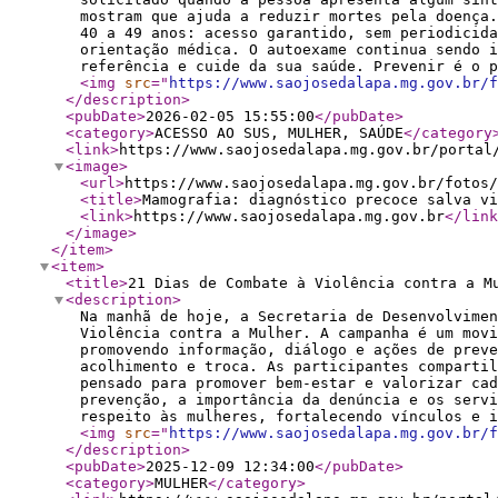
mostram que ajuda a reduzir mortes pela doença
40 a 49 anos: acesso garantido, sem periodicida
orientação médica. O autoexame continua sendo i
referência e cuide da sua saúde. Prevenir é o 
<img
src
="
https://www.saojosedalapa.mg.gov.br/f
</description
>
<pubDate
>
2026-02-05 15:55:00
</pubDate
>
<category
>
ACESSO AO SUS, MULHER, SAÚDE
</category
<link
>
https://www.saojosedalapa.mg.gov.br/portal
<image
>
<url
>
https://www.saojosedalapa.mg.gov.br/fotos/
<title
>
Mamografia: diagnóstico precoce salva vi
<link
>
https://www.saojosedalapa.mg.gov.br
</link
</image
>
</item
>
<item
>
<title
>
21 Dias de Combate à Violência contra a M
<description
>
Na manhã de hoje, a Secretaria de Desenvolvimen
Violência contra a Mulher. A campanha é um movi
promovendo informação, diálogo e ações de preve
acolhimento e troca. As participantes compartil
pensado para promover bem-estar e valorizar cad
prevenção, a importância da denúncia e os servi
respeito às mulheres, fortalecendo vínculos e i
<img
src
="
https://www.saojosedalapa.mg.gov.br/f
</description
>
<pubDate
>
2025-12-09 12:34:00
</pubDate
>
<category
>
MULHER
</category
>