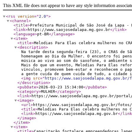
This XML file does not appear to have any style information associat
<rss
version
="
2.0
"
>
<channel
>
<title
>
Prefeitura Municipal de São José da Lapa - 
<link
>
https://www.saojosedalapa.mg.gov.br
</link
>
<language
>
pt-BR
</language
>
<item
>
<title
>
Melodias Para Elas celebra mulheres no CR
<description
>
Na tarde desta segunda-feira (23), o CRAS de Sã
homenagem ao Dia da Mulher. O encontro foi pens
música ao vivo ao som do saxofone, o ambiente s
Mais do que um evento, Melodias Para Elas refor
vínculos, promovem bem-estar e reconhecem o pap
a gente cuida de quem cuida de tudo, a cidade i
<img
src
="
https://www.saojosedalapa.mg.gov.br/f
</description
>
<pubDate
>
2026-03-23 15:34:00
</pubDate
>
<category
>
MULHER
</category
>
<link
>
https://www.saojosedalapa.mg.gov.br/portal
<image
>
<url
>
https://www.saojosedalapa.mg.gov.br/fotos/
<title
>
Melodias Para Elas celebra mulheres no C
<link
>
https://www.saojosedalapa.mg.gov.br
</link
</image
>
</item
>
<item
>
<title
>
Capacitação fortalece empreendedoras lape