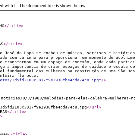
ed with it. The document tree is shown below.
MG
</title
>
AS
</title
>
o José da Lapa se encheu de música, sorrisos e história
ado com carinho para proporcionar um momento de acolhime
e transformou em um espaço de conexão, onde cada partici
ça a importância de criar espaços de cuidado e escuta de
el fundamental das mulheres na construção de uma São Jos
nteira floresce.
otos/3d5fd2103c3817f9e2938fbe4cda74c8.jpg
"
/>
/noticias/0/3/1988/melodias-para-elas-celebra-mulheres-n
3d5fd2103c3817f9e2938fbe4cda74c8.jpg
</url
>
RAS
</title
>
>
nses
</title
>