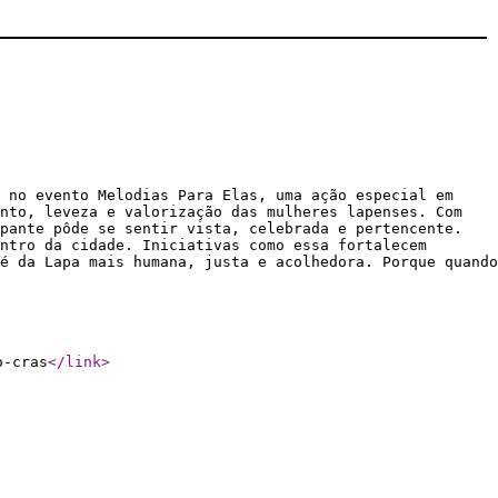
s no evento Melodias Para Elas, uma ação especial em
nto, leveza e valorização das mulheres lapenses. Com
pante pôde se sentir vista, celebrada e pertencente.
ntro da cidade. Iniciativas como essa fortalecem
é da Lapa mais humana, justa e acolhedora. Porque quando
o-cras
</link
>