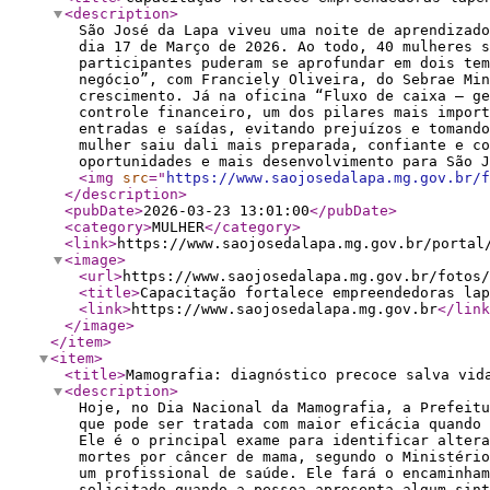
<description
>
São José da Lapa viveu uma noite de aprendizad
dia 17 de Março de 2026. Ao todo, 40 mulheres s
participantes puderam se aprofundar em dois tem
negócio”, com Franciely Oliveira, do Sebrae Min
crescimento. Já na oficina “Fluxo de caixa – ge
controle financeiro, um dos pilares mais import
entradas e saídas, evitando prejuízos e tomando
mulher saiu dali mais preparada, confiante e co
oportunidades e mais desenvolvimento para São J
<img
src
="
https://www.saojosedalapa.mg.gov.br/f
</description
>
<pubDate
>
2026-03-23 13:01:00
</pubDate
>
<category
>
MULHER
</category
>
<link
>
https://www.saojosedalapa.mg.gov.br/portal
<image
>
<url
>
https://www.saojosedalapa.mg.gov.br/fotos/
<title
>
Capacitação fortalece empreendedoras lap
<link
>
https://www.saojosedalapa.mg.gov.br
</link
</image
>
</item
>
<item
>
<title
>
Mamografia: diagnóstico precoce salva vid
<description
>
Hoje, no Dia Nacional da Mamografia, a Prefeitu
que pode ser tratada com maior eficácia quando
Ele é o principal exame para identificar altera
mortes por câncer de mama, segundo o Ministério
um profissional de saúde. Ele fará o encaminham
solicitado quando a pessoa apresenta algum sint