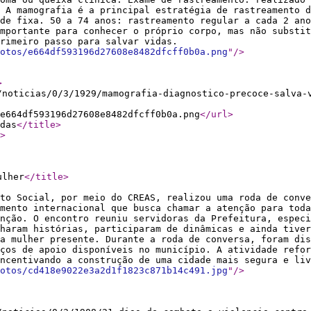
. A mamografia é a principal estratégia de rastreamento
de fixa. 50 a 74 anos: rastreamento regular a cada 2 ano
mportante para conhecer o próprio corpo, mas não substit
primeiro passo para salvar vidas.
otos/e664df593196d27608e8482dfcff0b0a.png
"
/>
>
/noticias/0/3/1929/mamografia-diagnostico-precoce-salva-
e664df593196d27608e8482dfcff0b0a.png
</url
>
das
</title
>
>
ulher
</title
>
to Social, por meio do CREAS, realizou uma roda de conve
mento internacional que busca chamar a atenção para toda
nção. O encontro reuniu servidoras da Prefeitura, espec
haram histórias, participaram de dinâmicas e ainda tive
a mulher presente. Durante a roda de conversa, foram di
ços de apoio disponíveis no município. A atividade refor
ncentivando a construção de uma cidade mais segura e liv
otos/cd418e9022e3a2d1f1823c871b14c491.jpg
"
/>