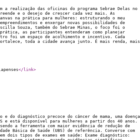
m a realização das oficinas do programa Sebrae Delas no
reende e o desejo de crescer cada vez mais. As
anvas na prática para mulheres: estruturando o meu
empreendimentos e enxergar novas possibilidades de
scilla Souza, também do Sebrae Minas, o foco foi o
prática, as participantes entenderam como planejar
tro foi um espaço de acolhimento e incentivo. Cada
ortalece, toda a cidade avança junto. É mais renda, mais
lapenses
</link
>
o e do diagnóstico precoce do câncer de mama, uma doença
S e está disponível para mulheres a partir dos 40 anos.
sendo a ferramenta com maior evidência de redução de
dade Básica de Saúde (UBS) de referência. Converse com
em dois tipos de exames em saúde: Exame diagnóstico:
mesmo sem sintomas, quando evidências científicas