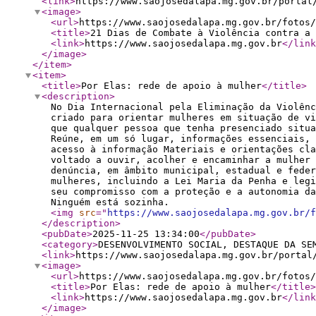
<link
>
https://www.saojosedalapa.mg.gov.br/portal
<image
>
<url
>
https://www.saojosedalapa.mg.gov.br/fotos/
<title
>
21 Dias de Combate à Violência contra a 
<link
>
https://www.saojosedalapa.mg.gov.br
</link
</image
>
</item
>
<item
>
<title
>
Por Elas: rede de apoio à mulher
</title
>
<description
>
No Dia Internacional pela Eliminação da Violênc
criado para orientar mulheres em situação de vi
que qualquer pessoa que tenha presenciado situa
Reúne, em um só lugar, informações essenciais, 
acesso à informação Materiais e orientações cla
voltado a ouvir, acolher e encaminhar a mulher 
denúncia, em âmbito municipal, estadual e feder
mulheres, incluindo a Lei Maria da Penha e legi
seu compromisso com a proteção e a autonomia da
Ninguém está sozinha.
<img
src
="
https://www.saojosedalapa.mg.gov.br/f
</description
>
<pubDate
>
2025-11-25 13:34:00
</pubDate
>
<category
>
DESENVOLVIMENTO SOCIAL, DESTAQUE DA SE
<link
>
https://www.saojosedalapa.mg.gov.br/portal
<image
>
<url
>
https://www.saojosedalapa.mg.gov.br/fotos/
<title
>
Por Elas: rede de apoio à mulher
</title
>
<link
>
https://www.saojosedalapa.mg.gov.br
</link
</image
>