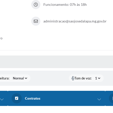
Funcionamento: 07h às 18h
administracao@saojosedalapa.mg.gov.br
ro
 MÍDIAS
eitura:
Tom de voz:
Contratos