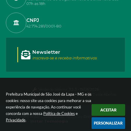
07h as 18h
CNPJ
42.774.281/0001-80
Newsletter
Inscreva-se e receba informativos
Versão do Sistema:
3.5.3 - 19/06/2026
Prefeitura Municipal de São José da Lapa - MG e os
Portal atualizado em:
06/08/2026 17:40
Dados Abertos
cookies: nosso site usa cookies para melhorar a sua
experiência de navegação. Ao continuar você
ACEITAR
concorda com a nossa
Política de Cookies
e
© Copyright Instar - 2006-2026. Todos os direitos
Privacidade
.
reservados -
Instar Tecnologia
PERSONALIZAR