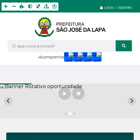
LOGIN / CADASTRO
O que voce procura?
Acompanhe