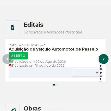
Editais
Ver mais
Concursos e licitações destaque
PREGÃO ELETRÔNICO
Aquisição de veículo Automotor de Passeio
ABERTO
Publicado em
05 de Ago de 2026
V
Realizado em
19 de Ago de 2026
E
R
M
A
I
S
Obras
Todas as obras!