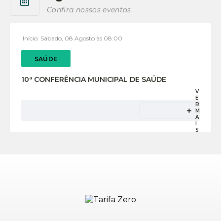
Confira nossos eventos
Início:
Sábado
08 Agosto
08:00
SAÚDE
10ª CONFERÊNCIA MUNICIPAL DE SAÚDE
V
E
R
16
visualizações
M
A
I
S