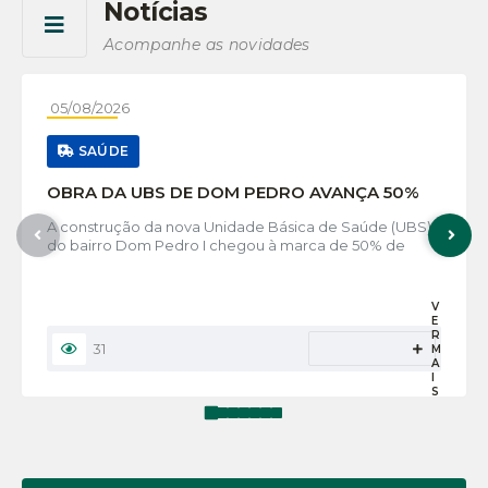
Notícias
Ver mais
Acompanhe as novidades
05/08/2026
SAÚDE
OBRA DA UBS DE DOM PEDRO AVANÇA 50%
A construção da nova Unidade Básica de Saúde (UBS)
do bairro Dom Pedro I chegou à marca de 50% de
execução, mais uma etapa importante para o
fortalecimento da saúde no município. Quando
concluída, a unidade oferecerá um espaço moderno,...
V
E
R
31
M
A
I
S