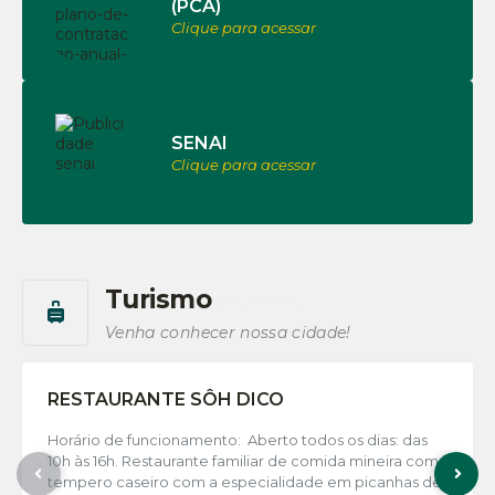
(PCA)
Clique para acessar
SENAI
Clique para acessar
Turismo
Saiba mais!
Venha conhecer nossa cidade!
RESTAURANTE SÔH DICO
Horário de funcionamento: Aberto todos os dias: das
10h às 16h. Restaurante familiar de comida mineira com
tempero caseiro com a especialidade em picanhas de