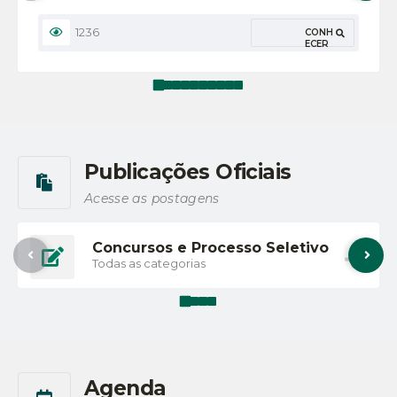
novilhas na chapa, porções de tilápias e outras
variedades.
1236
CONH
ECER
Publicações Oficiais
Acesse as postagens
Concursos e Processo Seletivo
Todas as categorias
Agenda
Ver mais