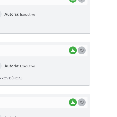
O
Autoria:
Executivo
S
T
E
I
BAIXAR
G
O
Autoria:
Executivo
S
T
 PROVIDÊNCIAS
E
I
BAIXAR
G
O