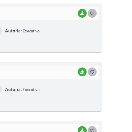
I
BAIXAR
G
O
Autoria:
Executivo
S
T
E
I
BAIXAR
G
O
Autoria:
Executivo
S
T
E
I
BAIXAR
G