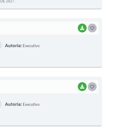
DE 2027.
E
I
BAIXAR
G
O
Autoria:
Executivo
S
T
E
I
BAIXAR
G
O
Autoria:
Executivo
S
T
E