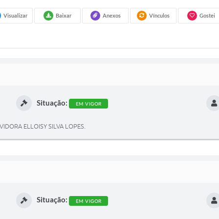
Visualizar
Baixar
Anexos
Vínculos
Gostei
Situação:
EM VIGOR
DORA ELLOISY SILVA LOPES.
Situação:
EM VIGOR