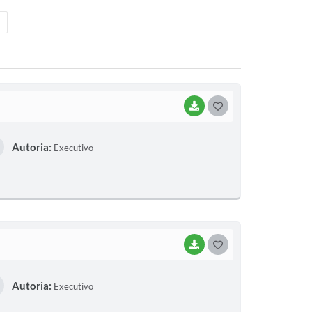
BAIXAR
G
O
Autoria:
Executivo
S
T
E
I
BAIXAR
G
O
Autoria:
Executivo
S
T