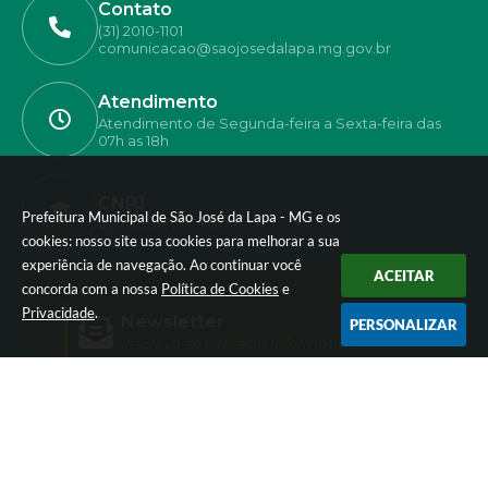
Contato
(31) 2010-1101
comunicacao@saojosedalapa.mg.gov.br
Atendimento
Atendimento de Segunda-feira a Sexta-feira das
07h as 18h
CNPJ
Prefeitura Municipal de São José da Lapa - MG e os
42.774.281/0001-80
cookies: nosso site usa cookies para melhorar a sua
experiência de navegação. Ao continuar você
ACEITAR
concorda com a nossa
Política de Cookies
e
Privacidade
.
Newsletter
PERSONALIZAR
Inscreva-se e receba informativos
Versão do Sistema:
3.5.3 - 19/06/2026
Portal atualizado em:
07/08/2026 17:50
Dados Abertos