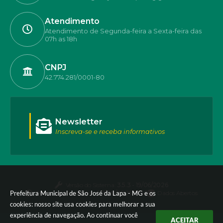
Atendimento
Atendimento de Segunda-feira a Sexta-feira das
07h as 18h
CNPJ
42.774.281/0001-80
Newsletter
Inscreva-se e receba informativos
Versão do Sistema:
3.5.3 - 19/06/2026
Prefeitura Municipal de São José da Lapa - MG e os
Portal atualizado em:
07/08/2026 17:50
Dados Abertos
cookies: nosso site usa cookies para melhorar a sua
experiência de navegação. Ao continuar você
ACEITAR