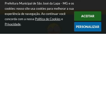
Prefeitura Municipal de São José da Lapa - MG e os
cookies: nosso site usa cookies para melhorar a sua
experiência de navegação. Ao continuar você
ACEITAR
concorda com a nossa
Política de Cookies
e
Privacidade
.
PERSONALIZAR
Siga-nos
Localização
Rua Francisco Fernando Drumond, 60 - Centro
CEP: 33350-000
Contato
(31) 2010-1101