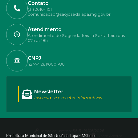
Contato
(31) 2010-1101
comunicacao@saojosedalapa.mg.gov.br
Atendimento
Atendimento de Segunda-feira a Sexta-feira das
07h as 18h
CNPJ
42.774.281/0001-80
Newsletter
Inscreva-se e receba informativos
Versão do Sistema:
3.5.3 - 19/06/2026
Prefeitura Municipal de São José da Lapa - MG e os
Portal atualizado em:
07/08/2026 17:50
Dados Abertos