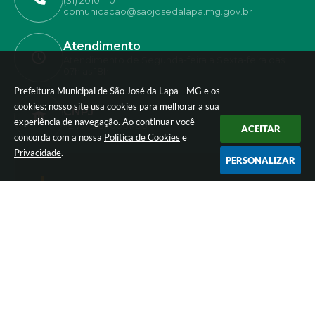
(31) 2010-1101
comunicacao@saojosedalapa.mg.gov.br
Atendimento
Atendimento de Segunda-feira a Sexta-feira das
07h as 18h
Prefeitura Municipal de São José da Lapa - MG e os
cookies: nosso site usa cookies para melhorar a sua
CNPJ
experiência de navegação. Ao continuar você
42.774.281/0001-80
ACEITAR
concorda com a nossa
Política de Cookies
e
Privacidade
.
PERSONALIZAR
Newsletter
Inscreva-se e receba informativos
Versão do Sistema:
3.5.3 - 19/06/2026
Portal atualizado em:
05/08/2026 17:55
Dados Abertos