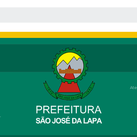
 MÍDIAS
Ate
r