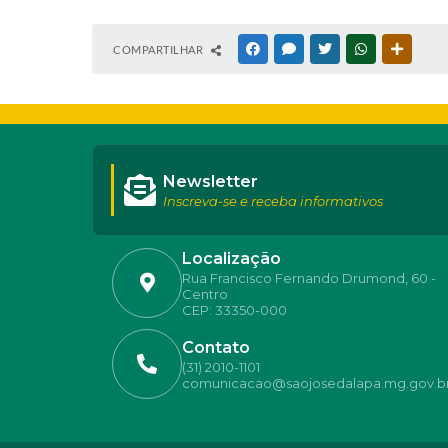
COMPARTILHAR
FACEBOOK
MESSENGER
TWITTER
WHATSAPP
OUTRAS
Newsletter
Inscreva-se e receba informativos
Localização
Rua Francisco Fernando Drumond, 60 -
Centro
CEP: 33350-000
Contato
(31) 2010-1101
comunicacao@saojosedalapa.mg.gov.b