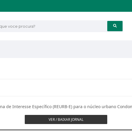
e voce procura?
ana de Interesse Específico (REURB-E) para o núcleo urbano Condom
VER / BAIXAR JORNAL