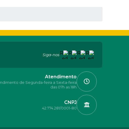
Siga-nos
Atendimento
ndimento de Segunda-feira a Sexta-feira
das 07h as 18h
CNPJ
42.774.281/0001-80