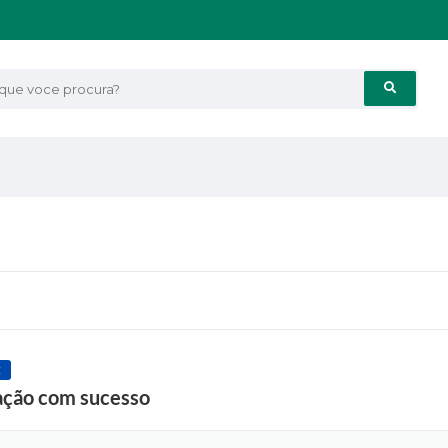
e voce procura?
E
 ação com sucesso