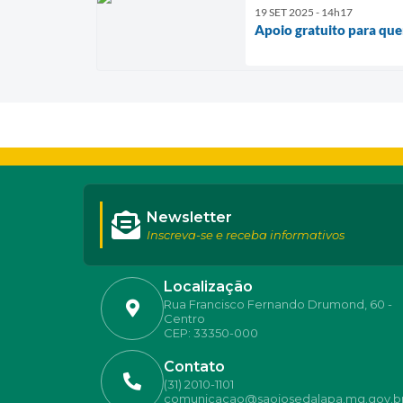
19 SET 2025 - 14h17
Apoio gratuito para que
Newsletter
Inscreva-se e receba informativos
Localização
Rua Francisco Fernando Drumond, 60 -
Centro
CEP: 33350-000
Contato
(31) 2010-1101
comunicacao@saojosedalapa.mg.gov.b