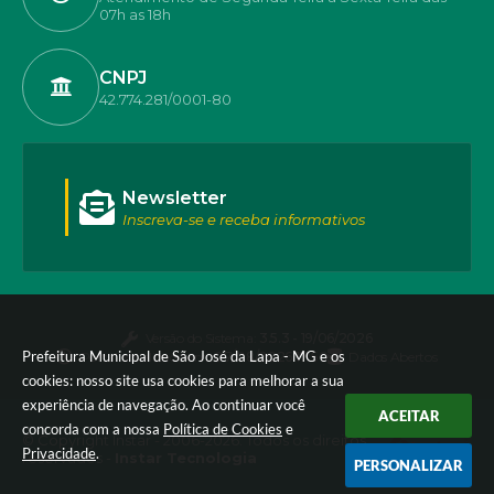
07h as 18h
CNPJ
42.774.281/0001-80
Newsletter
Inscreva-se e receba informativos
Versão do Sistema:
3.5.3 - 19/06/2026
Prefeitura Municipal de São José da Lapa - MG e os
Portal atualizado em:
07/08/2026 17:50
Dados Abertos
cookies: nosso site usa cookies para melhorar a sua
experiência de navegação. Ao continuar você
ACEITAR
concorda com a nossa
Política de Cookies
e
© Copyright Instar - 2006-2026. Todos os direitos
Privacidade
.
reservados -
Instar Tecnologia
PERSONALIZAR