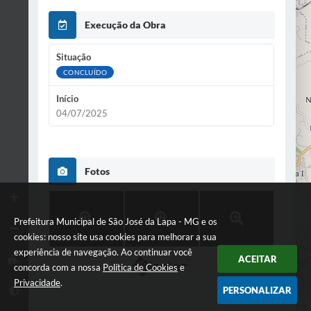
Execução da Obra
2
2
Situação
CONCLUÍDO
Início
04/07/2025
Fotos
Prefeitura Municipal de São José da Lapa - MG e os
cookies: nosso site usa cookies para melhorar a sua
experiência de navegação. Ao continuar você
ACEITAR
concorda com a nossa
Política de Cookies
e
Privacidade
.
PERSONALIZAR
Leaflet
| Data ©
OpenStreetMap
contributors,
ODbL 1.0.