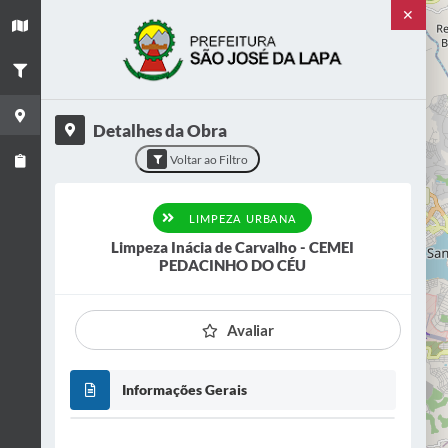
✕
+
×
−
a de Carvalho - CEMEI
DO CÉU
Detalhes da Obra
Voltar ao Filtro
BANA
LIMPEZA URBANA
Limpeza Inácia de Carvalho - CEMEI
PEDACINHO DO CÉU
A
VER FOTOS
Avaliar
Informações Gerais