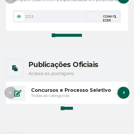
novilhas na chapa, porções de tilápias e outras
variedades.
1233
CONH
ECER
Publicações Oficiais
Acesse as postagens
Concursos e Processo Seletivo
Todas as categorias