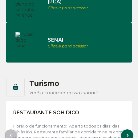
(PCA)
Clique para acessar
SENAI
Clique para acessar
Turismo
Saiba mais!
Venha conhecer nossa cidade!
RESTAURANTE SÔH DICO
Horário de funcionamento: Aberto todos os dias: das
10h às 16h. Restaurante familiar de comida mineira com
tempero caseiro com a especialidade em picanhas de