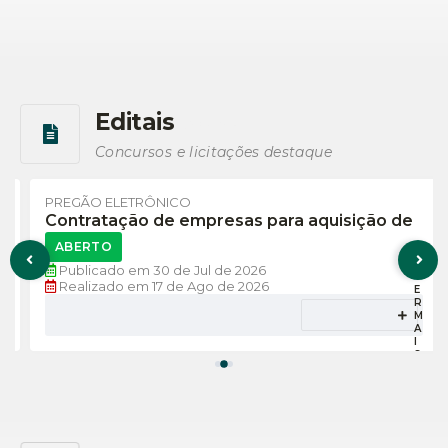
Editais
Ver mais
Concursos e licitações destaque
PREGÃO ELETRÔNICO
Contratação de empresas para aquisição de
medicamentos para dispensação à...
ABERTO
Publicado em
30 de Jul de 2026
V
Realizado em
17 de Ago de 2026
E
R
M
A
I
S