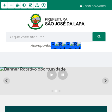
LOGIN / CADASTRO
O que voce procura?
Acompanhe