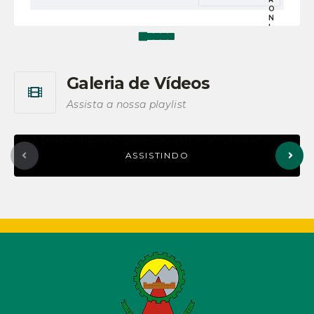
O
N
L
I
N
E
Galeria de Vídeos
Ver mais
Assista a nossa playlist