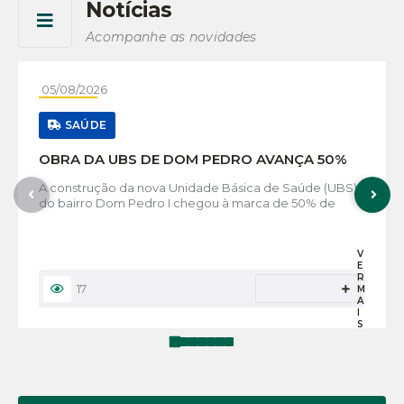
Notícias
Ver mais
Acompanhe as novidades
05/08/2026
SAÚDE
OBRA DA UBS DE DOM PEDRO AVANÇA 50%
A construção da nova Unidade Básica de Saúde (UBS)
do bairro Dom Pedro I chegou à marca de 50% de
execução, mais uma etapa importante para o
fortalecimento da saúde no município. Quando
concluída, a unidade oferecerá um espaço moderno,...
V
E
R
17
M
A
I
S