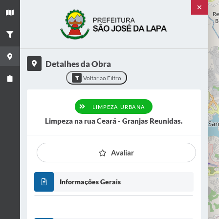
✕
+
−
Detalhes da Obra
×
Voltar ao Filtro
Título
Limpeza na rua Ceará - Granjas Reunidas.
LIMPEZA URBANA
Categoria
Limpeza na rua Ceará - Granjas Reunidas.
LIMPEZA URBANA
Situação
Avaliar
CONCLUÍDO
Informações Gerais
VER OBRA
VER FOTOS