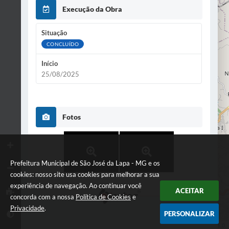
Execução da Obra
2
Situação
2
CONCLUÍDO
Início
25/08/2025
Fotos
Prefeitura Municipal de São José da Lapa - MG e os
cookies: nosso site usa cookies para melhorar a sua
experiência de navegação. Ao continuar você
ACEITAR
concorda com a nossa
Política de Cookies
e
Privacidade
.
PERSONALIZAR
Leaflet
| Data ©
OpenStreetMap
contributors,
ODbL 1.0.