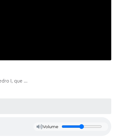
ro I, que ...
Volume