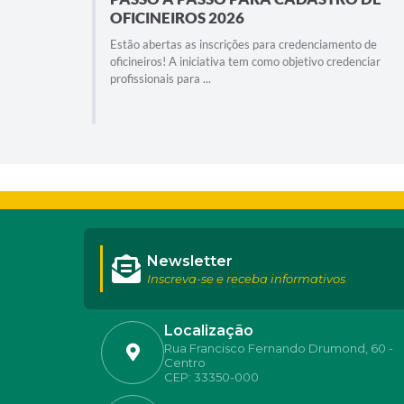
OFICINEIROS 2026
Estão abertas as inscrições para credenciamento de
oficineiros! A iniciativa tem como objetivo credenciar
profissionais para ...
Newsletter
Inscreva-se e receba informativos
Localização
Rua Francisco Fernando Drumond, 60 -
Centro
CEP: 33350-000