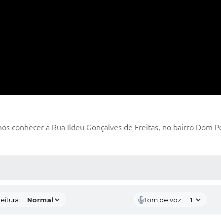
os conhecer a Rua Ildeu Gonçalves de Freitas, no bairro Dom Ped
 MÍDIAS
eitura:
Tom de voz: