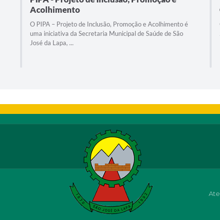
Acolhimento
O PIPA – Projeto de Inclusão, Promoção e Acolhimento é
uma iniciativa da Secretaria Municipal de Saúde de São
José da Lapa, ...
Ate