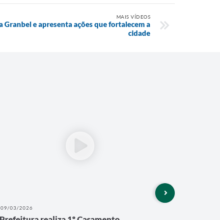
MAIS VÍDEOS
da Granbel e apresenta ações que fortalecem a
cidade
09/03/2026
25/11/202
Prefeitura realiza 1º Casamento
Ruas Qu