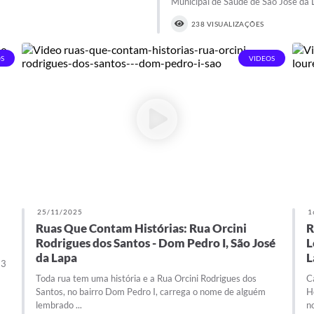
Municipal de Saúde de São José da La
238 VISUALIZAÇÕES
S
VIDEOS
25/11/2025
1
Ruas Que Contam Histórias: Rua Orcini
R
Rodrigues dos Santos - Dom Pedro I, São José
L
da Lapa
L
23
Toda rua tem uma história e a Rua Orcini Rodrigues dos
C
Santos, no bairro Dom Pedro I, carrega o nome de alguém
H
lembrado ...
no