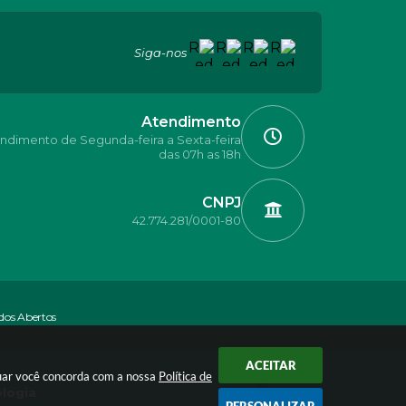
Siga-nos
Atendimento
ndimento de Segunda-feira a Sexta-feira
das 07h as 18h
CNPJ
42.774.281/0001-80
dos Abertos
ACEITAR
nuar você concorda com a nossa
Política de
ologia