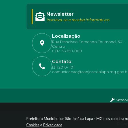
Newsletter
Inscreva-se e receba informativos
Localização
Rua Francisco Fernando Drumond, 60 -
Centro
CEP: 33350-000
Contato
(31) 2010-1101
comunicacao@saojosedalapa.mg.gov.b
Versão 
Prefeitura Municipal de São José da Lapa - MG e os cookies: 
© Copy
Cookies
e
Privacidade
.