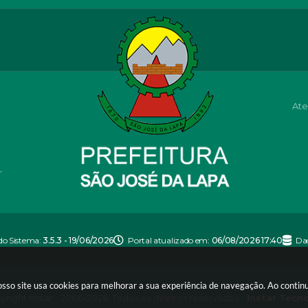
Ate
r
do Sistema:
3.5.3 - 19/06/2026
Portal atualizado em:
06/08/2026 17:40
Da
nosso site usa cookies para melhorar a sua experiência de navegação. Ao conti
right Instar - 2006-2026. Todos os direitos reservados -
Instar Tecn