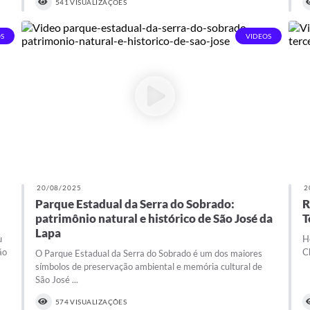
541 VISUALIZAÇÕES
S
VIDEOS
20/08/2025
2
Parque Estadual da Serra do Sobrado:
R
patrimônio natural e histórico de São José da
T
Lapa
u
H
ão
C
O Parque Estadual da Serra do Sobrado é um dos maiores
símbolos de preservação ambiental e memória cultural de
São José ...
574 VISUALIZAÇÕES