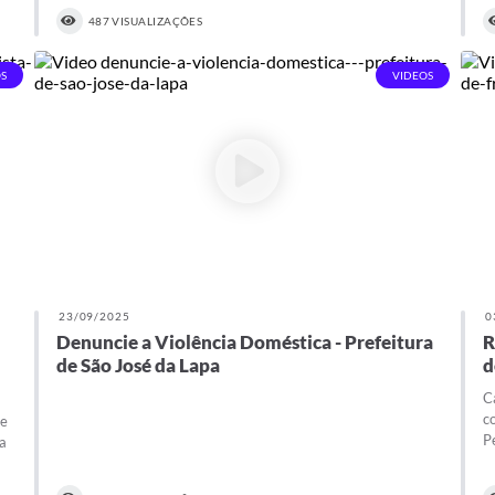
487 VISUALIZAÇÕES
S
VIDEOS
23/09/2025
0
Denuncie a Violência Doméstica - Prefeitura
R
de São José da Lapa
d
C
c
de
Pe
da