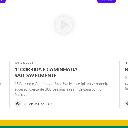
S
VIDEOS
14/03/2025
1
1ª CORRIDA E CAMINHADA
B
SAUDAVELMENTE
N
s
à
1ª Corrida e Caminhada SaudávelMente foi um verdadeiro
f
sucesso! Cerca de 300 pessoas saíram de casa com um
único ...
333 VISUALIZAÇÕES