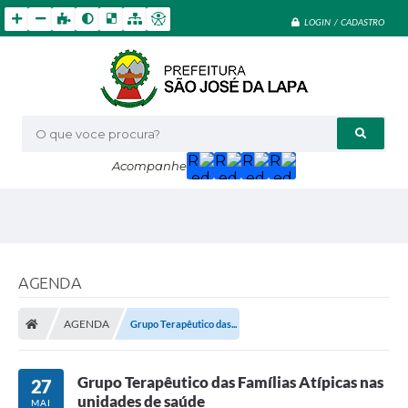
LOGIN / CADASTRO
O que voce procura?
Acompanhe
AGENDA
AGENDA
Grupo Terapêutico das...
Grupo Terapêutico das Famílias Atípicas nas
27
unidades de saúde
MAI