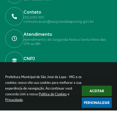
Contato
(31) 2010-1101
comunicacao@saojosedalapa.mg.gov.br
Atendimento
Atendimento de Segunda-feira a Sexta-feira das
07h as 18h
CNPJ
42.774.281/0001-80
Prefeitura Municipal de São José da Lapa - MG e os
cookies: nosso site usa cookies para melhorar a sua
Newsletter
experiência de navegação. Ao continuar você
ACEITAR
Inscreva-se e receba informativos
concorda com a nossa
Política de Cookies
e
Privacidade
.
PERSONALIZAR