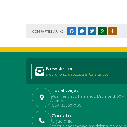
COMPARTILHAR
FACEBOOK
MESSENGER
TWITTER
WHATSAPP
OUTRAS
Newsletter
Inscreva-se e receba informativos
Localização
Rua Francisco Fernando Drumond, 60 -
Centro
CEP: 33350-000
Contato
(31) 2010-1101
comunicacao@saojosedalapa.mg.gov.b