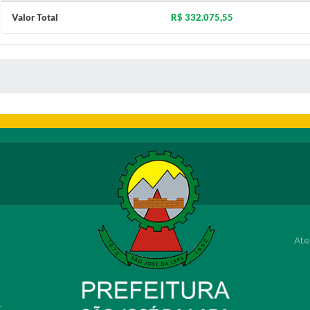
Valor Total
R$ 332.075,55
 MÍDIAS
Ate
r