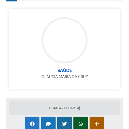
NAS CATEGORIAS PROFISSIONAIS: MÉDIDO
VETERINÁRIO, FARMACEUTICO, FONOAUDIÓLOGO,
TECNICO EM CONTABILIDADE,TECNICO DE
ENFERMAGEM –(PARA VACINA), MOTORISTA CATEIRA D,
ATENDENTE DE FARMÁRCIA; conforme dispõe art. 3° da
Lei Municipal N°. 666/2009, que regulamenta o art. 37, IX
da Constituição Federal e art. 50 da Lei Complementar
Municipal N.º 754/2012.
SAÚDE
GLAUCIA MARIA DA CRUZ
COMPARTILHAR