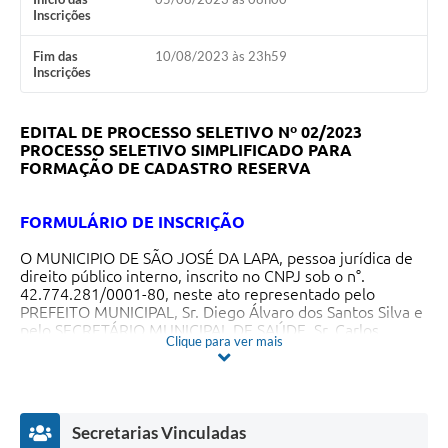
Inscrições
Fim das
10/08/2023 às 23h59
Inscrições
EDITAL DE PROCESSO SELETIVO Nº 02/2023
PROCESSO SELETIVO SIMPLIFICADO PARA
FORMAÇÃO DE CADASTRO RESERVA
FORMULÁRIO DE INSCRIÇÃO
O MUNICIPIO DE SÃO JOSÉ DA LAPA, pessoa jurídica de
direito público interno, inscrito no CNPJ sob o n°.
42.774.281/0001-80, neste ato representado pelo
PREFEITO MUNICIPAL, Sr. Diego Álvaro dos Santos Silva e
pelo SECRETÁRIO MUNICIPAL DE SAÚDE, Sr. Carlos
Clique para ver mais
Henrique Ferreira Alves, na forma preconizada pelo art.
37, IX da Constituição Federal, FAZ SABER a todos os
interessados que preenchem os requisitos elencados no
presente Edital que estão abertas as inscrições DO
PROCESSO SELETIVO SIMPLIFICADO PARA
Secretarias Vinculadas
PREENCHIMENTO DE VAGAS E CADASTRO DE RESERVA