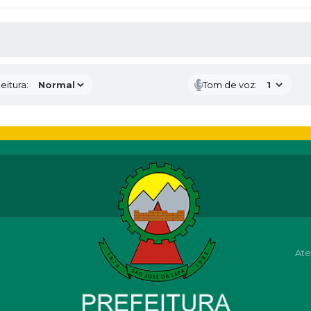
 MÍDIAS
eitura:
Tom de voz:
Ate