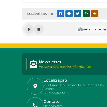
COMPARTILHAR
FACEBOOK
MESSENGER
TWITTER
WHATSAPP
OUTRAS
Velocidade de l
Newsletter
Inscreva-se e receba informativos
Localização
Rua Francisco Fernando Drumond, 60 -
Centro
CEP: 33350-000
Contato
(31) 2010-1101