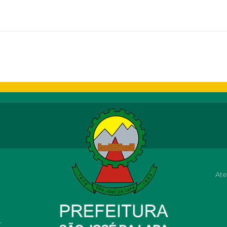
Ate
r