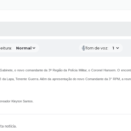
 MÍDIAS
RECEBA NOTÍCIAS
eitura:
Tom de voz:
eu Gabinete, o novo comandante da 3ª Região da Polícia Militar, o Coronel Hansem. O enc
José da Lapa, Tenente Guerra. Além da apresentação do novo Comandante da 3° RPM, a reun
Vereador Kleyton Santos.
ta notícia.