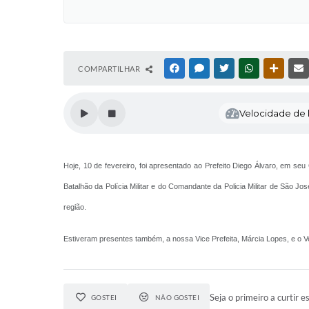
COMPARTILHAR
FACEBOOK
MESSENGER
TWITTER
WHATSAPP
OUTRAS
Velocidade de l
Hoje, 10 de fevereiro, foi apresentado ao Prefeito Diego Álvaro, em s
Batalhão da Polícia Militar e do Comandante da Policia Militar de São 
região.
Estiveram presentes também, a nossa Vice Prefeita, Márcia Lopes, e o 
Seja o primeiro a curtir es
GOSTEI
NÃO GOSTEI