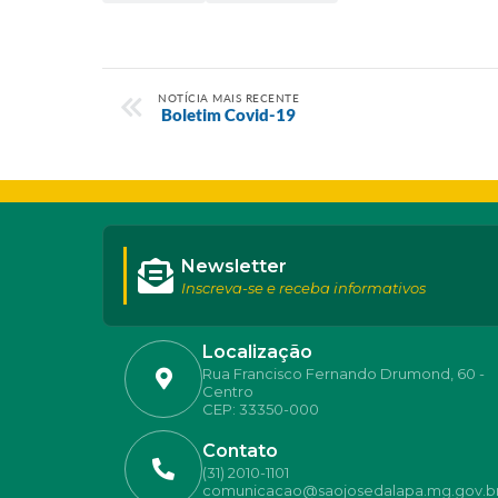
NOTÍCIA MAIS RECENTE
Boletim Covid-19
Newsletter
Inscreva-se e receba informativos
Localização
Rua Francisco Fernando Drumond, 60 -
Centro
CEP: 33350-000
Contato
(31) 2010-1101
comunicacao@saojosedalapa.mg.gov.b