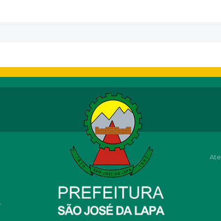
Ate
r