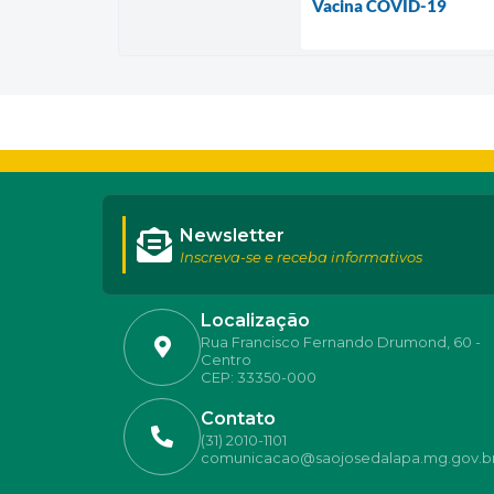
Vacina COVID-19
Newsletter
Inscreva-se e receba informativos
Localização
Rua Francisco Fernando Drumond, 60 -
Centro
CEP: 33350-000
Contato
(31) 2010-1101
comunicacao@saojosedalapa.mg.gov.b