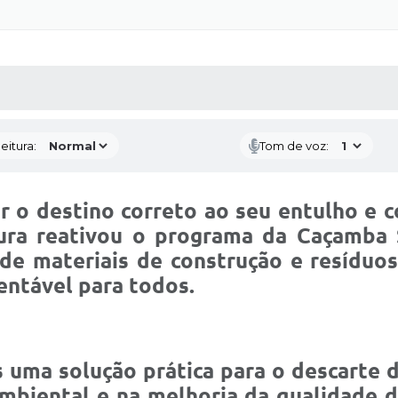
 MÍDIAS
RECEBA NOTÍCIAS
eitura:
Tom de voz:
ar o destino correto ao seu entulho e 
ura reativou o programa da Caçamba S
 de materiais de construção e resídu
entável para todos.
 uma solução prática para o descarte
ambiental e na melhoria da qualidade d