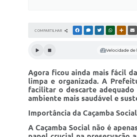
COMPARTILHAR
FACEBOOK
MESSENGER
TWITTER
WHATSAPP
OUTRAS
Velocidade de l
Agora ficou ainda mais fácil d
limpa e organizada. A Prefeit
facilitar o descarte adequado
ambiente mais saudável e sust
Importância da Caçamba Social
A Caçamba Social não é apenas
papel crucial na preservação 