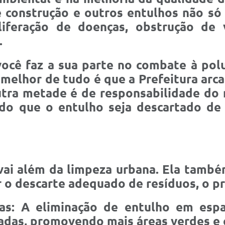
 construção e outros entulhos não só 
iferação de doenças, obstrução de 
.
 você faz a sua parte no combate à po
melhor de tudo é que a Prefeitura arc
outra metade é de responsabilidade d
indo que o entulho seja descartado d
vai além da limpeza urbana. Ela també
ar o descarte adequado de resíduos, o p
s: A eliminação de entulho em espaç
adas, promovendo mais áreas verdes e 