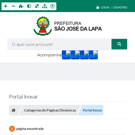
LOGIN / CADASTRO
O que voce procura?
Acompanhe
Portal Inovar
Categorias de Páginas Dinâmicas
Portal Inovar
página encontrada
1