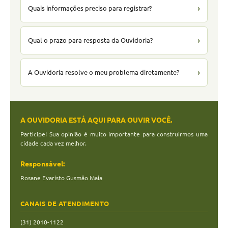
›
Quais informações preciso para registrar?
›
Qual o prazo para resposta da Ouvidoria?
›
A Ouvidoria resolve o meu problema diretamente?
A OUVIDORIA ESTÁ AQUI PARA OUVIR VOCÊ.
Participe! Sua opinião é muito importante para construirmos uma
cidade cada vez melhor.
Responsável:
Rosane Evaristo Gusmão Maia
CANAIS DE ATENDIMENTO
(31) 2010-1122