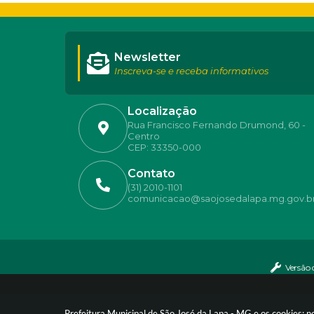
Newsletter
Inscreva-se e receba informativos
Localização
Rua Francisco Fernando Drumond, 60 -
Centro
CEP: 33350-000
Contato
(31) 2010-1101
comunicacao@saojosedalapa.mg.gov.b
Versão 
Prefeitura Municipal de São José da Lapa - MG e os cookies: 