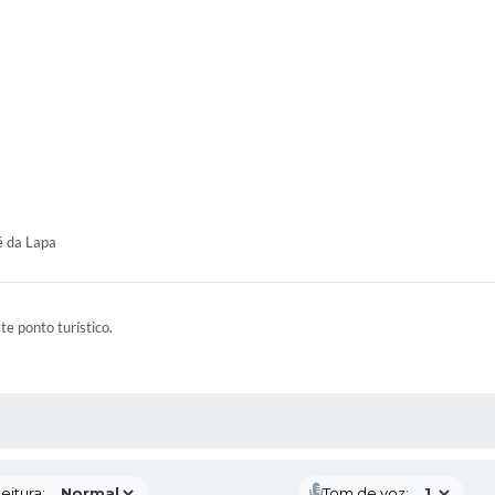
é da Lapa
ste ponto turístico.
 MÍDIAS
eitura:
Tom de voz: