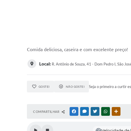
Comida deliciosa, caseira e com excelente preço!
Local:
R. Antônio de Souza, 41 - Dom Pedro I, São Jos
Seja o primeiro a curtir e
GOSTEI
NÃO GOSTEI
COMPARTILHAR
FACEBOOK
MESSENGER
TWITTER
WHATSAPP
OUTRAS
Velocidade de l