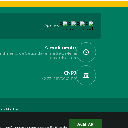
Siga-nos
Atendimento
ndimento de Segunda-feira a Sexta-feira
das 07h as 18h
CNPJ
42.774.281/0001-80
dos Abertos
ACEITAR
nuar você concorda com a nossa
Política de